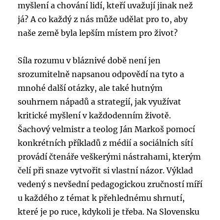
myšlení a chování lidí, kteří uvažují jinak než
já? A co každý z nás může udělat pro to, aby
naše země byla lepším místem pro život?
Síla rozumu v bláznivé době není jen
srozumitelně napsanou odpovědí na tyto a
mnohé další otázky, ale také hutným
souhrnem nápadů a strategií, jak využívat
kritické myšlení v každodenním životě.
Šachový velmistr a teolog Ján Markoš pomocí
konkrétních příkladů z médií a sociálních sítí
provádí čtenáře veškerými nástrahami, kterým
čelí při snaze vytvořit si vlastní názor. Výklad
vedený s nevšední pedagogickou zručností míří
u každého z témat k přehlednému shrnutí,
které je po ruce, kdykoli je třeba. Na Slovensku