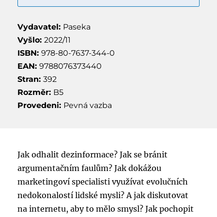
Vydavatel:
Paseka
Vyšlo:
2022/11
ISBN:
978-80-7637-344-0
EAN:
9788076373440
Stran:
392
Rozměr:
B5
Provedeni:
Pevná vazba
Jak odhalit dezinformace? Jak se bránit
argumentačním faulům? Jak dokážou
marketingoví specialisti využívat evolučních
nedokonalostí lidské mysli? A jak diskutovat
na internetu, aby to mělo smysl? Jak pochopit