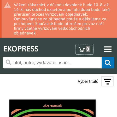
Vážení zákazníci, z důvodu dovolené bude 10. 8. až
14. 8. náš obchod uzavřen a po tuto dobu bude také
přerušen proces vyřizování objednávek.
Omlouváme se za případné potíže a děkujeme za
pochopení. Současně bude přerušen provoz naší
firmy včetně vyřizování velkoobchodních
objednávek.
EKOPRESS
0
Výběr titulů