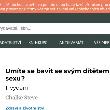
. 8. náš obchod uzavřen a po tuto dobu bude také přerušen pr
en provoz naší firmy včetně vyřizování velkoobchodních objed
ADATELSTVÍ
KNIHKUPCI
ANTIKVARIÁT
VŠE ME
Umíte se bavit se svým dítětem
sexu?
1. vydání
Chalke Steve
Zdraví a životní styl