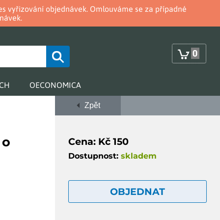
oces vyřizování objednávek. Omlouváme se za případné
návek.
0
RCH
OECONOMICA
Zpět
 o
Cena: Kč 150
Dostupnost:
skladem
OBJEDNAT