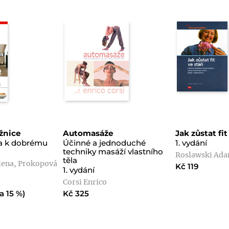
ožnice
Automasáže
Jak zůstat fit
ba k dobrému
Účinné a jednoduché
1. vydání
techniky masáží vlastního
Roslawski Ad
těla
lena, Prokopová
Kč 119
1. vydání
Corsi Enrico
a 15 %)
Kč 325