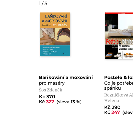
1 / 5
Baňkování a moxování
Postele & l
pro maséry
Co je potře
spánku
Šos Zdeněk
Řezníčková A
Kč 370
Helena
Kč
322
(sleva 13 %)
Kč 290
Kč
247
(slev