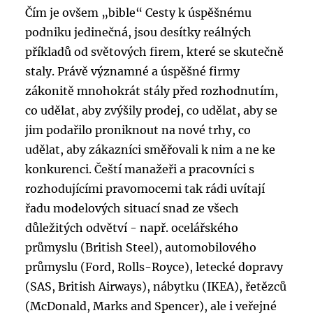
Čím je ovšem „bible“ Cesty k úspěšnému
podniku jedinečná, jsou desítky reálných
příkladů od světových firem, které se skutečně
staly. Právě významné a úspěšné firmy
zákonitě mnohokrát stály před rozhodnutím,
co udělat, aby zvýšily prodej, co udělat, aby se
jim podařilo proniknout na nové trhy, co
udělat, aby zákazníci směřovali k nim a ne ke
konkurenci. Čeští manažeři a pracovníci s
rozhodujícími pravomocemi tak rádi uvítají
řadu modelových situací snad ze všech
důležitých odvětví - např. ocelářského
průmyslu (British Steel), automobilového
průmyslu (Ford, Rolls-Royce), letecké dopravy
(SAS, British Airways), nábytku (IKEA), řetězců
(McDonald, Marks and Spencer), ale i veřejné