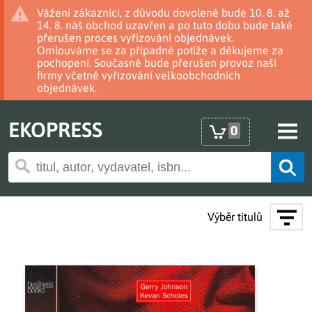
Vážení zákazníci, z důvodu dovolené bude 10. 8. až
14. 8. náš obchod uzavřen a po tuto dobu bude také
přerušen proces vyřizování objednávek.
Omlouváme se za případné potíže a děkujeme za
pochopení. Současně bude přerušen provoz naší
firmy včetně vyřizování velkoobchodních
objednávek.
EKOPRESS
0
Výběr titulů