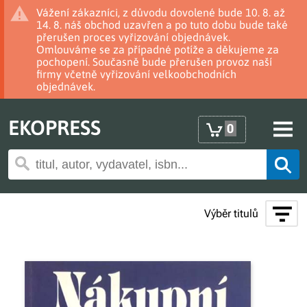
Vážení zákazníci, z důvodu dovolené bude 10. 8. až
14. 8. náš obchod uzavřen a po tuto dobu bude také
přerušen proces vyřizování objednávek.
Omlouváme se za případné potíže a děkujeme za
pochopení. Současně bude přerušen provoz naší
firmy včetně vyřizování velkoobchodních
objednávek.
EKOPRESS
0
Výběr titulů