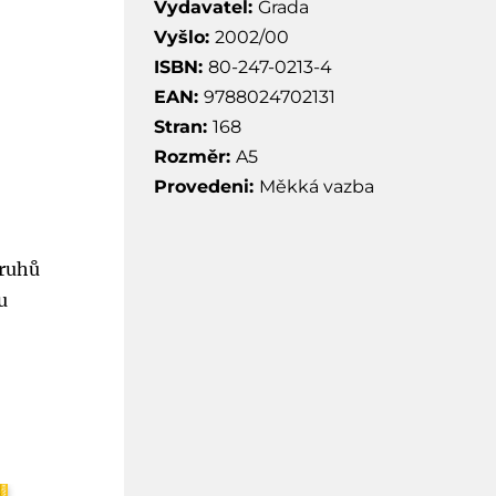
Vydavatel:
Grada
Vyšlo:
2002/00
ISBN:
80-247-0213-4
EAN:
9788024702131
Stran:
168
Rozměr:
A5
Provedeni:
Měkká vazba
druhů
u