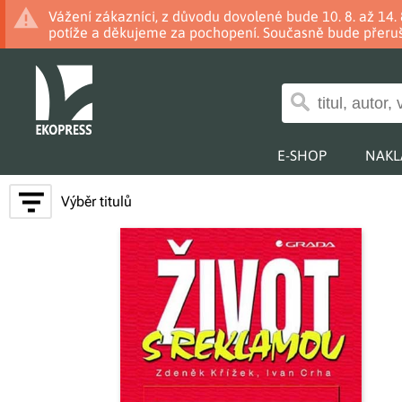
Vážení zákazníci, z důvodu dovolené bude 10. 8. až 14
potíže a děkujeme za pochopení. Současně bude přeruš
E-SHOP
NAKL
Výběr titulů