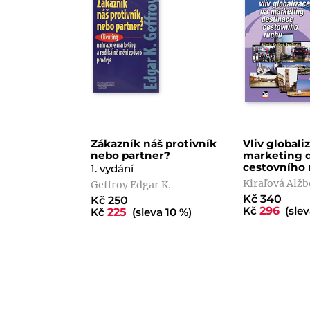
Zákazník náš protivník
Vliv globali
nebo partner?
marketing 
cestovního 
1. vydání
Kiraľová Alžb
Geffroy Edgar K.
Kč 340
Kč 250
Kč
296
(slev
Kč
225
(sleva 10 %)