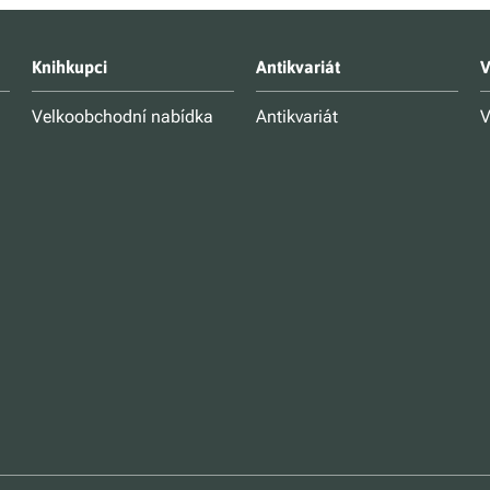
Knihkupci
Antikvariát
V
Velkoobchodní nabídka
Antikvariát
V