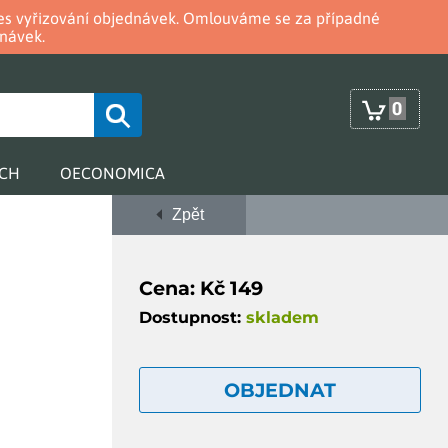
oces vyřizování objednávek. Omlouváme se za případné
návek.
0
RCH
OECONOMICA
Zpět
Cena: Kč 149
Dostupnost:
skladem
OBJEDNAT