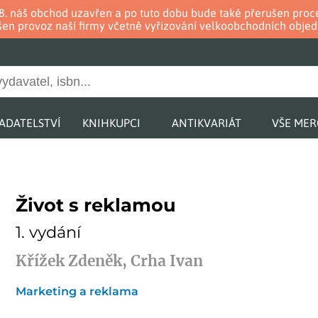
. 8. náš obchod uzavřen a po tuto dobu bude také přerušen pr
en provoz naší firmy včetně vyřizování velkoobchodních objed
ADATELSTVÍ
KNIHKUPCI
ANTIKVARIÁT
VŠE ME
Život s reklamou
1. vydání
Křížek Zdeněk, Crha Ivan
Marketing a reklama