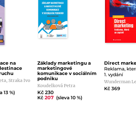
zace na
Základy marketingu a
Direct mark
destinace
marketingové
Reklama, která
ruchu
komunikace v sociálním
1. vydání
podniku
eta, Straka Ivo
Wunderman Le
Koudelková Petra
Kč 369
a 13 %)
Kč 230
Kč
207
(sleva 10 %)