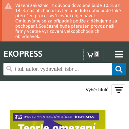
Vážení zákazníci, z důvodu dovolené bude 10. 8. až
14. 8. náš obchod uzavřen a po tuto dobu bude také
přerušen proces vyřizování objednávek.
Omlouváme se za případné potíže a děkujeme za
pochopení. Současně bude přerušen provoz naší
firmy včetně vyřizování velkoobchodních
objednávek.
EKOPRESS
0
Výběr titulů