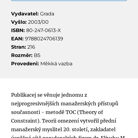
Vydavatel:
Grada
Vyšlo:
2003/00
ISBN:
80-247-0613-X
EAN:
9788024706139
Stran:
216
Rozměr:
B5
Provedeni:
Měkká vazba
Publikacej se věnuje jednomu z
nejprogresivnějších manažerských přístupů
současnosti - metodě TOC (Theory of
Constraint). Teorii omezení vytvořil přední
manažerský myslitel 20. století, zakladatel