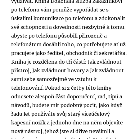
využívat. Kniha Dokonalá služba zákazníkovi
po telefonu vám pomůže vypořádat se s
úskalími komunikace po telefonu a zdokonalit
své schopnosti a dovednosti nezbytné k tomu,
abyste po telefonu působili přirozeně a
telefonátem dosáhli toho, co potřebujete ať už
pracujete jako ředitel, obchodník či sekretářka.
Kniha je rozdělena do tří částí: Jak zvládnout
přístroj, Jak zvládnout hovory a Jak zvládnout
sami sebe samozřejmě ve vztahu k
telefonování. Pokud si z četby této knihy
odnesete alespoň část doporučení, rad, tipů a
návodů, budete mít podobný pocit, jako když
řadu let používáte svůj starý víceúčelový
kapesní nožík a jednoho dne na něm objevíte
nový nástroj, jehož jste si dříve nevšimli a