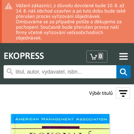
Vážení zákazníci, z důvodu dovolené bude 10. 8. až
14. 8. náš obchod uzavřen a po tuto dobu bude také
přerušen proces vyřizování objednávek.
Omlouváme se za případné potíže a děkujeme za
pochopení. Současně bude přerušen provoz naší
firmy včetně vyřizování velkoobchodních
objednávek.
EKOPRESS
0
Výběr titulů