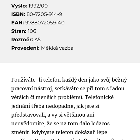
Vyšlo:
1992/00
ISBN:
80-7205-914-9
EAN:
9788072059140
Stran:
106
Rozměr:
A5
Provedeni:
Měkká vazba
Používáte-li telefon každý den jako svůj běžný
pracovní nástroj, setkáváte se při tom s řadou
větších či menších problémů. Telefonické
jednání třeba nedopadne, jak jste si
představovali, a vy si většinou ani
neuvědomíte, že se na tom dalo ledacos
změnit, kdybyste telefon dokázali lépe