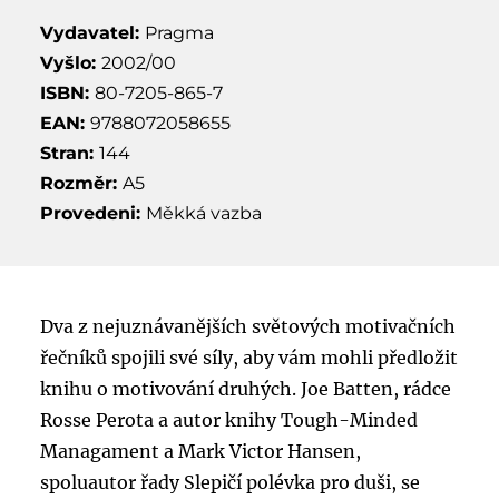
Vydavatel:
Pragma
Vyšlo:
2002/00
ISBN:
80-7205-865-7
EAN:
9788072058655
Stran:
144
Rozměr:
A5
Provedeni:
Měkká vazba
Dva z nejuznávanějších světových motivačních
řečníků spojili své síly, aby vám mohli předložit
knihu o motivování druhých. Joe Batten, rádce
Rosse Perota a autor knihy Tough-Minded
Managament a Mark Victor Hansen,
spoluautor řady Slepičí polévka pro duši, se