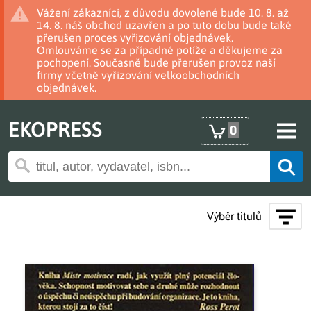
Vážení zákazníci, z důvodu dovolené bude 10. 8. až
14. 8. náš obchod uzavřen a po tuto dobu bude také
přerušen proces vyřizování objednávek.
Omlouváme se za případné potíže a děkujeme za
pochopení. Současně bude přerušen provoz naší
firmy včetně vyřizování velkoobchodních
objednávek.
EKOPRESS
0
Výběr titulů