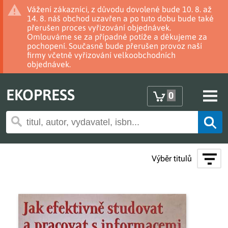
Vážení zákazníci, z důvodu dovolené bude 10. 8. až
14. 8. náš obchod uzavřen a po tuto dobu bude také
přerušen proces vyřizování objednávek.
Omlouváme se za případné potíže a děkujeme za
pochopení. Současně bude přerušen provoz naší
firmy včetně vyřizování velkoobchodních
objednávek.
EKOPRESS
0
Výběr titulů