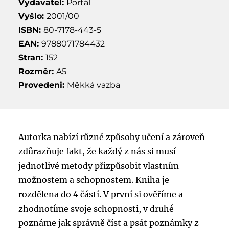
Vydavatel:
Portál
Vyšlo:
2001/00
ISBN:
80-7178-443-5
EAN:
9788071784432
Stran:
152
Rozměr:
A5
Provedeni:
Měkká vazba
Autorka nabízí různé způsoby učení a zároveň
zdůrazňuje fakt, že každý z nás si musí
jednotlivé metody přizpůsobit vlastním
možnostem a schopnostem. Kniha je
rozdělena do 4 částí. V první si ověříme a
zhodnotíme svoje schopnosti, v druhé
poznáme jak správně číst a psát poznámky z