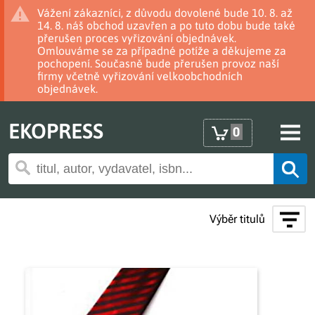
Vážení zákazníci, z důvodu dovolené bude 10. 8. až
14. 8. náš obchod uzavřen a po tuto dobu bude také
přerušen proces vyřizování objednávek.
Omlouváme se za případné potíže a děkujeme za
pochopení. Současně bude přerušen provoz naší
firmy včetně vyřizování velkoobchodních
objednávek.
EKOPRESS
0
Výběr titulů