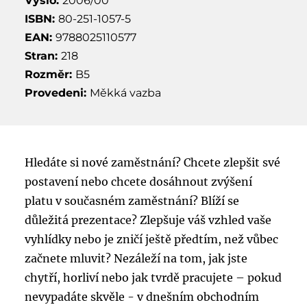
Vyšlo:
2006/00
ISBN:
80-251-1057-5
EAN:
9788025110577
Stran:
218
Rozměr:
B5
Provedeni:
Měkká vazba
Hledáte si nové zaměstnání? Chcete zlepšit své
postavení nebo chcete dosáhnout zvýšení
platu v současném zaměstnání? Blíží se
důležitá prezentace? Zlepšuje váš vzhled vaše
vyhlídky nebo je zničí ještě předtím, než vůbec
začnete mluvit? Nezáleží na tom, jak jste
chytří, horliví nebo jak tvrdě pracujete – pokud
nevypadáte skvěle - v dnešním obchodním