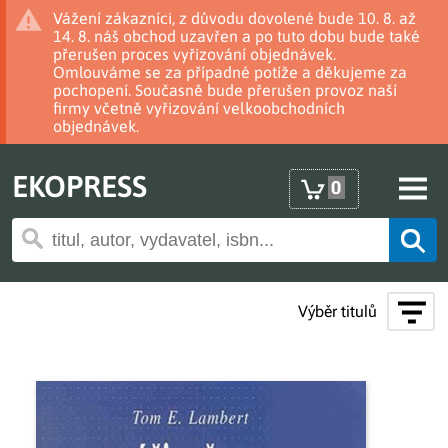
Vážení zákazníci, z důvodu dovolené bude 10. 8. až
14. 8. náš obchod uzavřen a po tuto dobu bude také
přerušen proces vyřizování objednávek.
Omlouváme se za případné potíže a děkujeme za
pochopení. Současně bude přerušen provoz naší
firmy včetně vyřizování velkoobchodních
objednávek.
EKOPRESS
0
Výběr titulů