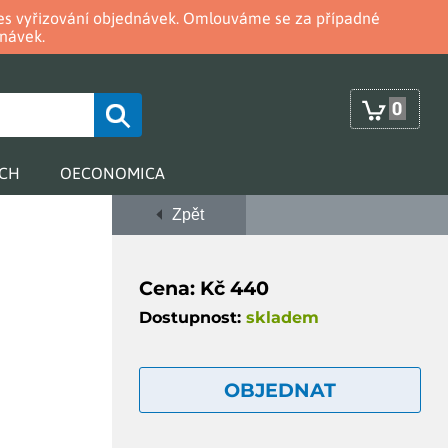
oces vyřizování objednávek. Omlouváme se za případné
návek.
0
RCH
OECONOMICA
Zpět
Cena: Kč 440
Dostupnost:
skladem
OBJEDNAT