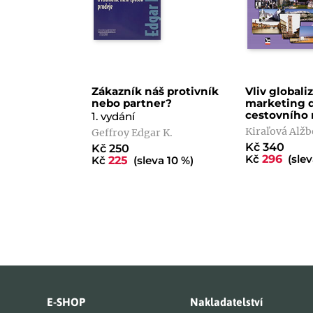
Zákazník náš protivník
Vliv globali
nebo partner?
marketing 
cestovního 
1. vydání
Kiraľová Alžb
Geffroy Edgar K.
Kč 340
Kč 250
Kč
296
(slev
Kč
225
(sleva 10 %)
E-SHOP
Nakladatelství