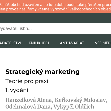
. 8. náš obchod uzavřen a po tuto dobu bude také přerušen pr
en provoz naší firmy včetně vyřizování velkoobchodních objed
ADATELSTVÍ
KNIHKUPCI
ANTIKVARIÁT
VŠE ME
Strategický marketing
Teorie pro praxi
1. vydání
Hanzelková Alena, Keřkovský Miloslav,
Odehnalová Dana, Vykypěl Oldřich