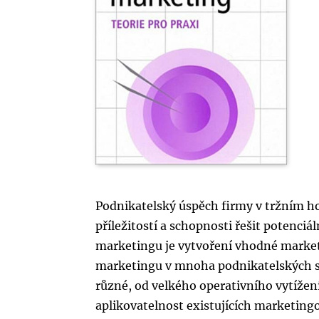
Podnikatelský úspěch firmy v tržním ho
příležitostí a schopnosti řešit potenc
marketingu je vytvoření vhodné marketi
marketingu v mnoha podnikatelských su
různé, od velkého operativního vytížení
aplikovatelnost existujících marketingo