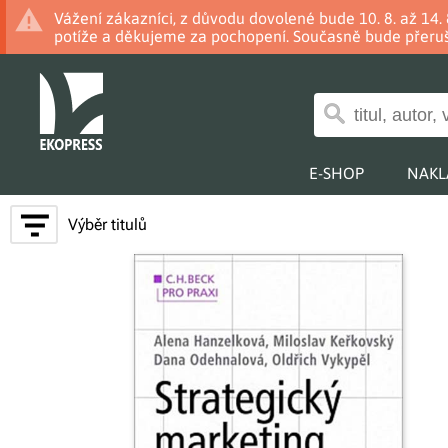
Vážení zákazníci, z důvodu dovolené bude 10. 8. až 14
potíže a děkujeme za pochopení. Současně bude přeruš
E-SHOP
NAKL
Výběr titulů