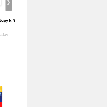
❯
tupy k řízení
Personální strategie krok
za krokem
1. vydání
oslav
Hanzelková Alena, Keřkovský
Miloslav, Kostroň Lubomír
Kč 390