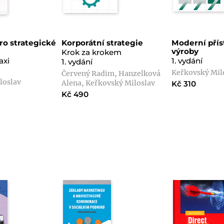
o strategické
Korporátní strategie
Moderní přís
výroby
Krok za krokem
axi
1. vydání
1. vydání
Keřkovský Mil
Červený Radim, Hanzelková
loslav
Alena, Keřkovský Miloslav
Kč 310
Kč 490