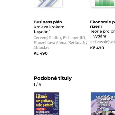
Business plán
Ekonomie pr
řízení
Krok za krokem
Teorie pro pr
1. vydání
1. vydání
Červený Radim, Ficbauer Jiří,
Keřkovský Mi
Hanzelková Alena, Keřkovský
Miloslav
Kč 490
Kč 490
Podobné tituly
1 / 6