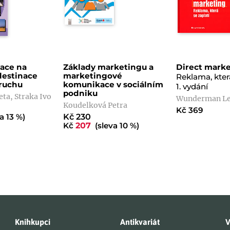
zace na
Základy marketingu a
Direct mark
destinace
marketingové
Reklama, která
ruchu
komunikace v sociálním
1. vydání
podniku
eta, Straka Ivo
Wunderman Le
Koudelková Petra
Kč 369
a 13 %)
Kč 230
Kč
207
(sleva 10 %)
Knihkupci
Antikvariát
V