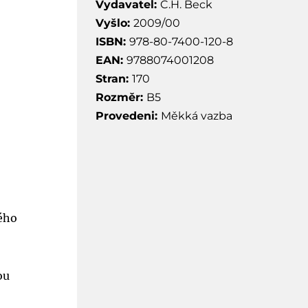
Vydavatel:
C.H. Beck
Vyšlo:
2009/00
ISBN:
978-80-7400-120-8
EAN:
9788074001208
Stran:
170
Rozměr:
B5
Provedeni:
Měkká vazba
ného
ou