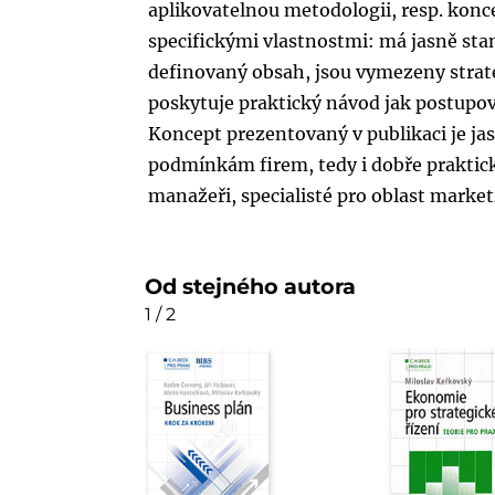
aplikovatelnou metodologii, resp. konc
specifickými vlastnostmi: má jasně sta
definovaný obsah, jsou vymezeny strat
poskytuje praktický návod jak postupova
Koncept prezentovaný v publikaci je ja
podmínkám firem, tedy i dobře praktick
manažeři, specialisté pro oblast market
Od stejného autora
1 / 2