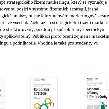
ept strategického řízení marketingu, který se vyznačuje
novenou pozici v systému firemních strategií, jasně
egické analýzy nutné k formulování marketingové strate
t i ve všech dalších fázích strategického řízení marketi
sně strukturovaný, snadno přizpůsobitelný specifickým
y aplikovatelný. Publikaci proto ocení zejména marketi
ingu a podnikatelé. Vhodná je také pro studenty VŠ.