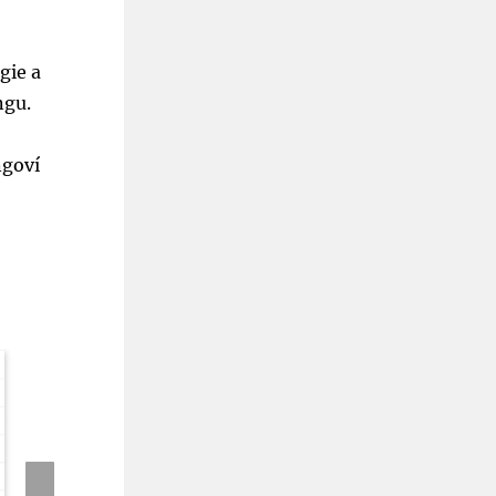
gie a
ngu.
ngoví