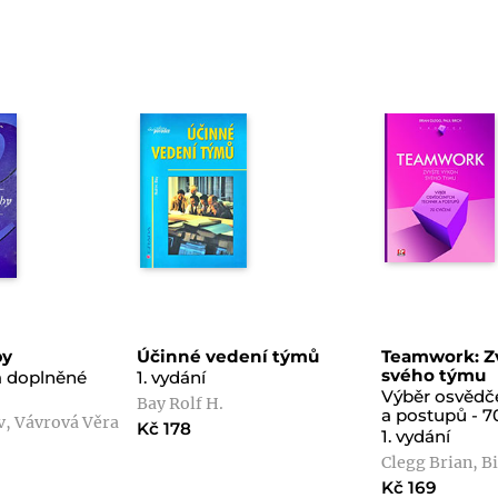
by
Účinné vedení týmů
Teamwork: Z
svého týmu
 a doplněné
1. vydání
Výběr osvědč
Bay Rolf H.
a postupů - 7
, Vávrová Věra
Kč 178
1. vydání
Clegg Brian, B
Kč 169