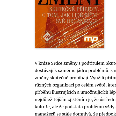
V knize Srdce změny s podtitulem Skute
dostávají k samému jádru problémů, s n
změny skutečně probíhají. Využili př
různých organizací po celém světě, kte
příběhů ilustrujících a umožňujících lé
nejdůležitějším zjištěním je, že ústředn
kultuře, ale že podstata problému vždy 
manažerů se stále domnívá, že předpok