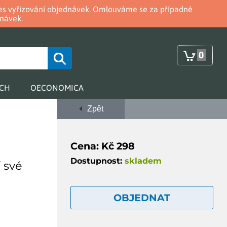
oces vyřizování objednávek. Omlouváme se za případné
návek.
0
RCH
OECONOMICA
Zpět
Cena: Kč 298
Dostupnost:
skladem
 své
OBJEDNAT