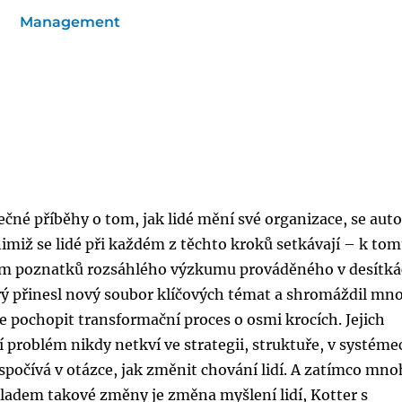
Management
čné příběhy o tom, jak lidé mění své organizace, se auto
imiž se lidé při každém z těchto kroků setkávají – k tom
itom poznatků rozsáhlého výzkumu prováděného v desítk
rý přinesl nový soubor klíčových témat a shromáždil mno
pe pochopit transformační proces o osmi krocích. Jejich
í problém nikdy netkví ve strategii, struktuře, v systéme
spočívá v otázce, jak změnit chování lidí. A zatímco mn
ladem takové změny je změna myšlení lidí, Kotter s