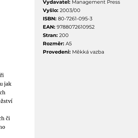
Vydavatel:
Management Press
Vyšlo:
2003/00
ISBN:
80-7261-095-3
EAN:
9788072610952
Stran:
200
Rozměr:
A5
Provedeni:
Měkká vazba
ři
u jak
ách
žství
ch či
oho