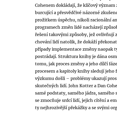
Cohenem dokládají, že klíčový význam z
burcující a přesvědčivé názorné zkuše
prožitkem úspěchu, nikoli racionální an
programech změn lidé nacházejí způsob
řešení takovými způsoby, jež ovlivňují
chování lidí natolik, že dokáží překon
případy implementace změny naopak tyt
postrádají. Struktura knihy je dána osm
tomu, jak proces změny a jeho dílčí fá
procesem a kapitoly knihy sledují jeho f
výzkumu došli – problémy ukazují pros
skutečných lidí. John Kotter a Dan Coh
samé podstaty, samého jádra, samého sr
se zmocňuje srdcí lidí, jejich cítění a 
ty nejhrozivější překážky a se svými o