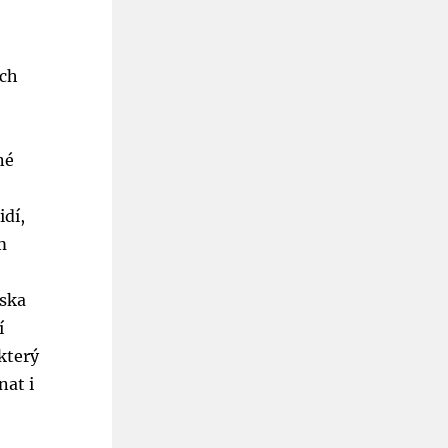
ých
í
né
idí,
m
iska
í
který
nat i