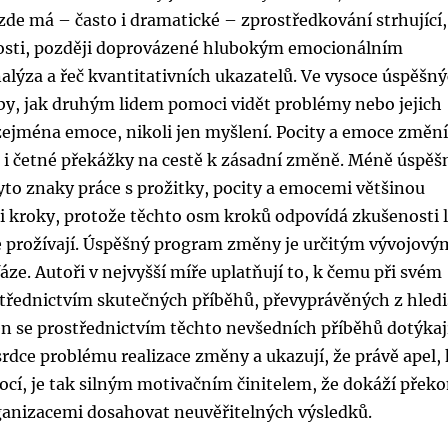
de má – často i dramatické – zprostředkování strhující,
nosti, později doprovázené hlubokým emocionálním
alýza a řeč kvantitativních ukazatelů. Ve vysoce úspěšn
y, jak druhým lidem pomoci vidět problémy nebo jejich
 zejména emoce, nikoli jen myšlení. Pocity a emoce změn
at i četné překážky na cestě k zásadní změně. Méně úspěš
o znaky práce s prožitky, pocity a emocemi většinou
i kroky, protože těchto osm kroků odpovídá zkušenosti l
ze prožívají. Úspěšný program změny je určitým vývojový
áze. Autoři v nejvyšší míře uplatňují to, k čemu při svém
třednictvím skutečných příběhů, převyprávěných z hled
en se prostřednictvím těchto nevšedních příběhů dotýkaj
dce problému realizace změny a ukazují, že právě apel, 
emocí, je tak silným motivačním činitelem, že dokáží překo
rganizacemi dosahovat neuvěřitelných výsledků.