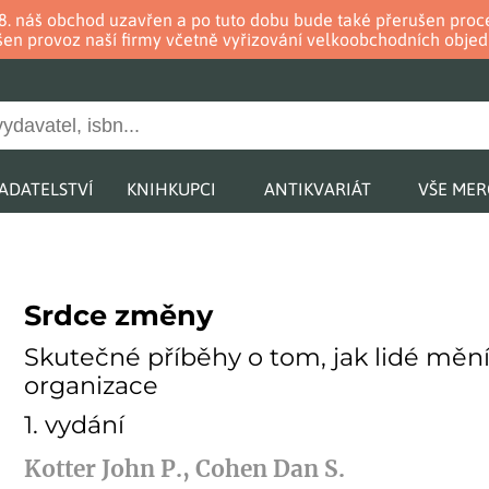
. 8. náš obchod uzavřen a po tuto dobu bude také přerušen pr
en provoz naší firmy včetně vyřizování velkoobchodních objed
ADATELSTVÍ
KNIHKUPCI
ANTIKVARIÁT
VŠE ME
Srdce změny
Skutečné příběhy o tom, jak lidé mění
organizace
1. vydání
Kotter John P., Cohen Dan S.