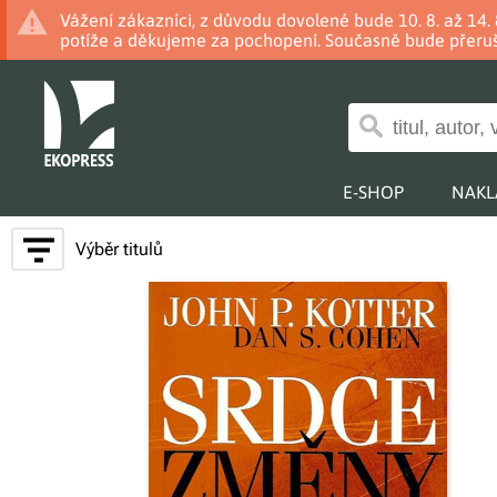
Vážení zákazníci, z důvodu dovolené bude 10. 8. až 14
potíže a děkujeme za pochopení. Současně bude přeruš
E-SHOP
NAKL
Výběr titulů