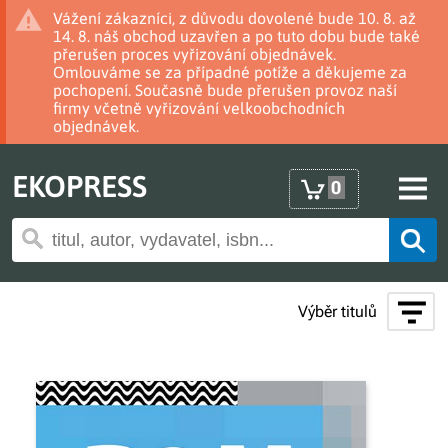
Vážení zákazníci, z důvodu dovolené bude 10. 8. až
14. 8. náš obchod uzavřen a po tuto dobu bude také
přerušen proces vyřizování objednávek.
Omlouváme se za případné potíže a děkujeme za
pochopení. Současně bude přerušen provoz naší
firmy včetně vyřizování velkoobchodních
objednávek.
EKOPRESS
0
Výběr titulů