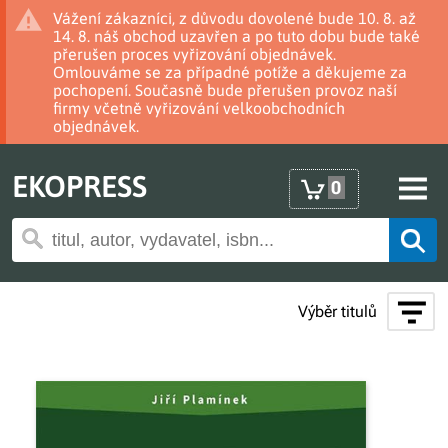
Vážení zákazníci, z důvodu dovolené bude 10. 8. až
14. 8. náš obchod uzavřen a po tuto dobu bude také
přerušen proces vyřizování objednávek.
Omlouváme se za případné potíže a děkujeme za
pochopení. Současně bude přerušen provoz naší
firmy včetně vyřizování velkoobchodních
objednávek.
EKOPRESS
0
Výběr titulů