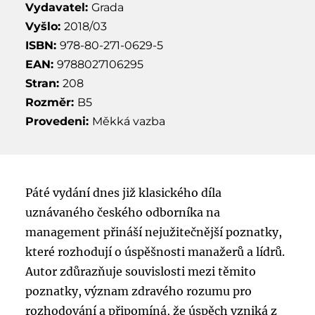
Vydavatel:
Grada
Vyšlo:
2018/03
ISBN:
978-80-271-0629-5
EAN:
9788027106295
Stran:
208
Rozměr:
B5
Provedeni:
Měkká vazba
Páté vydání dnes již klasického díla
uznávaného českého odborníka na
management přináší nejužitečnější poznatky,
které rozhodují o úspěšnosti manažerů a lídrů.
Autor zdůrazňuje souvislosti mezi těmito
poznatky, význam zdravého rozumu pro
rozhodování a připomíná, že úspěch vzniká z