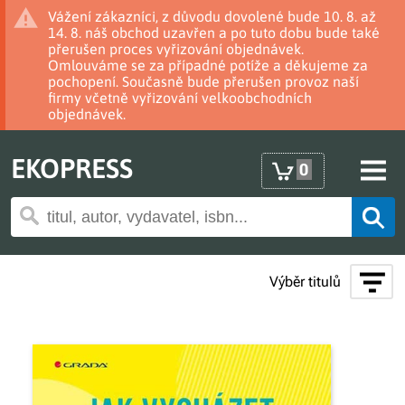
Vážení zákazníci, z důvodu dovolené bude 10. 8. až
14. 8. náš obchod uzavřen a po tuto dobu bude také
přerušen proces vyřizování objednávek.
Omlouváme se za případné potíže a děkujeme za
pochopení. Současně bude přerušen provoz naší
firmy včetně vyřizování velkoobchodních
objednávek.
EKOPRESS
0
Výběr titulů