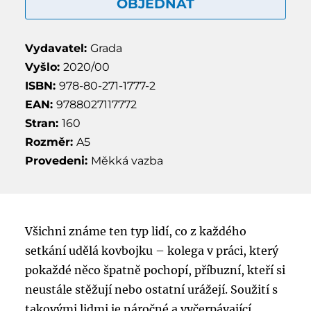
OBJEDNAT
Vydavatel:
Grada
Vyšlo:
2020/00
ISBN:
978-80-271-1777-2
EAN:
9788027117772
Stran:
160
Rozměr:
A5
Provedeni:
Měkká vazba
Všichni známe ten typ lidí, co z každého
setkání udělá kovbojku – kolega v práci, který
pokaždé něco špatně pochopí, příbuzní, kteří si
neustále stěžují nebo ostatní urážejí. Soužití s
takovými lidmi je náročné a vyčerpávající.