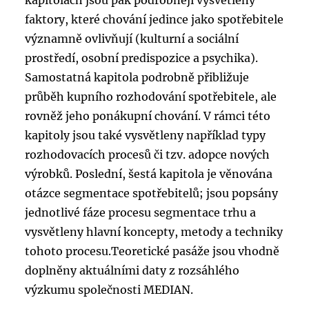
kapitolách jsou pak podrobněji vysvětleny
faktory, které chování jedince jako spotřebitele
významně ovlivňují (kulturní a sociální
prostředí, osobní predispozice a psychika).
Samostatná kapitola podrobně přibližuje
průběh kupního rozhodování spotřebitele, ale
rovněž jeho ponákupní chování. V rámci této
kapitoly jsou také vysvětleny například typy
rozhodovacích procesů či tzv. adopce nových
výrobků. Poslední, šestá kapitola je věnována
otázce segmentace spotřebitelů; jsou popsány
jednotlivé fáze procesu segmentace trhu a
vysvětleny hlavní koncepty, metody a techniky
tohoto procesu.Teoretické pasáže jsou vhodně
doplněny aktuálními daty z rozsáhlého
výzkumu společnosti MEDIAN.