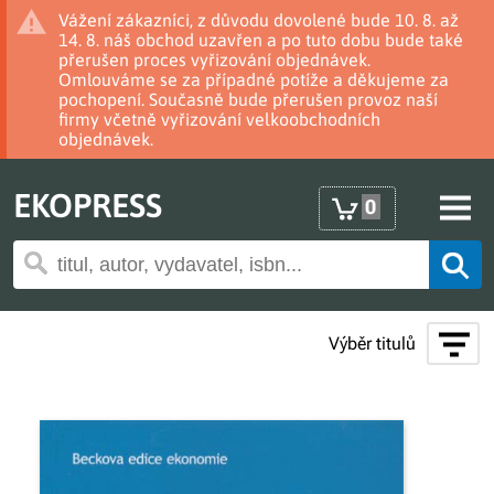
Vážení zákazníci, z důvodu dovolené bude 10. 8. až
14. 8. náš obchod uzavřen a po tuto dobu bude také
přerušen proces vyřizování objednávek.
Omlouváme se za případné potíže a děkujeme za
pochopení. Současně bude přerušen provoz naší
firmy včetně vyřizování velkoobchodních
objednávek.
EKOPRESS
0
Výběr titulů