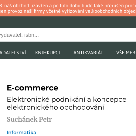
. 8. náš obchod uzavřen a po tuto dobu bude také přerušen pr
en provoz naší firmy včetně vyřizování velkoobchodních objed
ADATELSTVÍ
KNIHKUPCI
ANTIKVARIÁT
VŠE ME
E-commerce
Elektronické podnikání a koncepce
elektronického obchodování
Suchánek Petr
Informatika