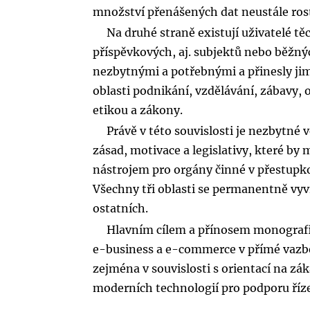
množství přenášených dat neustále ros
Na druhé straně existují uživatelé tě
příspěvkových, aj. subjektů nebo běžnýc
nezbytnými a potřebnými a přinesly jim
oblasti podnikání, vzdělávání, zábavy,
etikou a zákony.
Právě v této souvislosti je nezbytné 
zásad, motivace a legislativy, které by
nástrojem pro orgány činné v přestupkov
Všechny tři oblasti se permanentně vyvíj
ostatních.
Hlavním cílem a přínosem monografie
e-business a e-commerce v přímé vazbě
zejména v souvislosti s orientací na z
moderních technologií pro podporu říz