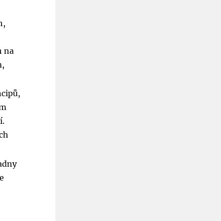
h,
h na
m,
ncipů,
ým
í.
ech
ladny
je