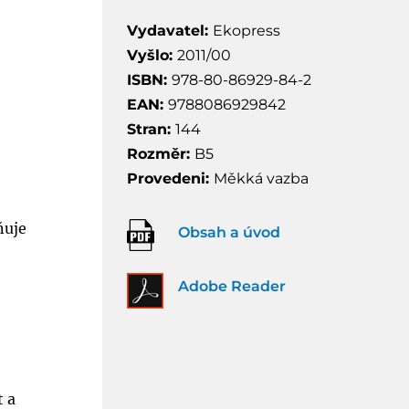
Vydavatel:
Ekopress
Vyšlo:
2011/00
ISBN:
978-80-86929-84-2
EAN:
9788086929842
Stran:
144
Rozměr:
B5
Provedeni:
Měkká vazba
ňuje
Obsah a úvod
Adobe Reader
t a