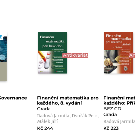
Antikvariát
An
 Governance
Finanční matematika pro
Finanční ma
každého, 8. vydání
každého: Pří
Grada
BEZ CD
Grada
Radová Jarmila, Dvořák Petr,
Málek Jiří
Radová Jarmila
Kč 244
Kč 223