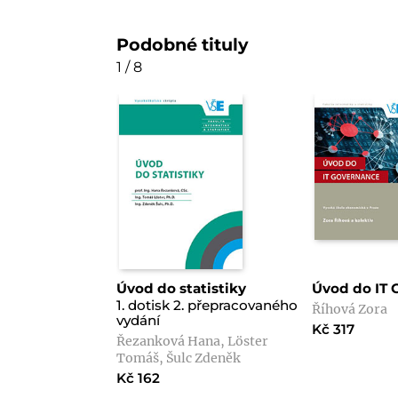
Podobné tituly
1 / 8
Úvod do statistiky
Úvod do IT
1. dotisk 2. přepracovaného
Říhová Zora
vydání
Kč 317
Řezanková Hana, Löster
Tomáš, Šulc Zdeněk
Kč 162