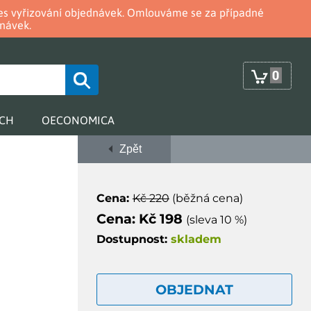
oces vyřizování objednávek. Omlouváme se za případné
návek.
0
RCH
OECONOMICA
Zpět
Cena:
Kč 220
(běžná cena)
Cena: Kč 198
(sleva 10 %)
Dostupnost:
skladem
OBJEDNAT