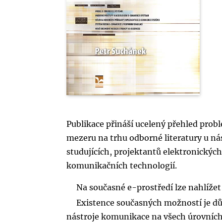
Publikace přináší ucelený přehled prob
mezeru na trhu odborné literatury u n
studujících, projektantů elektronickýc
komunikačních technologií.
Na současné e-prostředí lze nahlížet
Existence současných možností je dů
nástroje komunikace na všech úrovních,