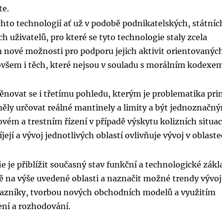
te.
chto technologií ať už v podobě podnikatelských, státníc
h uživatelů, pro které se tyto technologie staly zcela
 nové možnosti pro podporu jejich aktivit orientovanýc
 ovšem i těch, které nejsou v souladu s morálním kodexe
věnovat se i třetímu pohledu, kterým je problematika pri
 měly určovat reálné mantinely a limity a být jednoznačn
ém a trestním řízení v případě výskytu kolizních situac
ejí a vývoj jednotlivých oblastí ovlivňuje vývoj v oblast
 je přiblížit současný stav funkční a technologické zák
 na výše uvedené oblasti a naznačit možné trendy vývo
ákazníky, tvorbou nových obchodních modelů a využitím
ení a rozhodování.