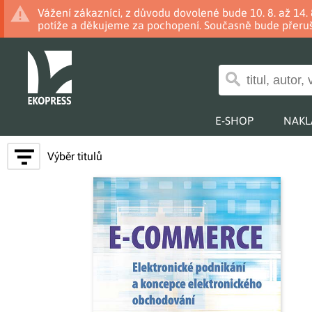
Vážení zákazníci, z důvodu dovolené bude 10. 8. až 14
potíže a děkujeme za pochopení. Současně bude přeruš
E-SHOP
NAKL
Výběr titulů