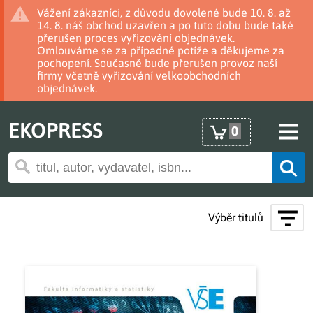
Vážení zákazníci, z důvodu dovolené bude 10. 8. až
14. 8. náš obchod uzavřen a po tuto dobu bude také
přerušen proces vyřizování objednávek.
Omlouváme se za případné potíže a děkujeme za
pochopení. Současně bude přerušen provoz naší
firmy včetně vyřizování velkoobchodních
objednávek.
EKOPRESS
0
Výběr titulů