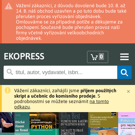
Vážení zákazníci, z důvodu dovolené bude 10. 8. až
14. 8. náš obchod uzavřen a po tuto dobu bude také
přerušen proces vyřizování objednávek.
Omlouváme se za případné potíže a děkujeme za
pochopení. Současně bude přerušen provoz naší
firmy včetně vyřizování velkoobchodních
objednávek.
EKOPRESS
0
×
Vážení zákazníci, zahájili jsme
příjem použitých
skript a učebnic do komisního prodeje
. S
podrobnostmi se můžete seznámit
na tomto
odkazu
.