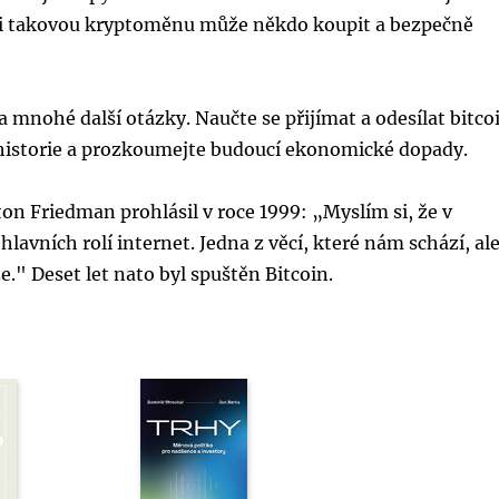
 si takovou kryptoměnu může někdo koupit a bezpečně
a mnohé další otázky. Naučte se přijímat a odesílat bitco
é historie a prozkoumejte budoucí ekonomické dopady.
on Friedman prohlásil v roce 1999: „Myslím si, že v
lavních rolí internet. Jedna z věcí, které nám schází, al
ze." Deset let nato byl spuštěn Bitcoin.