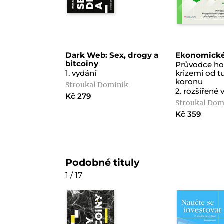
Dark Web: Sex, drogy a
Ekonomické
bitcoiny
Průvodce h
1. vydání
krizemi od t
koronu
Stroukal Dominik
2. rozšířené 
Kč 279
Stroukal Dom
Kč 359
Podobné tituly
1 / 17