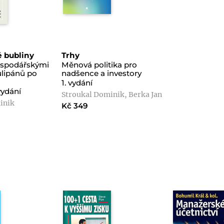
 bubliny
Trhy
ospodářskými
Měnová politika pro
ulipánů po
nadšence a investory
1. vydání
vydání
Stroukal Dominik, Berka Jan
inik
Kč 349