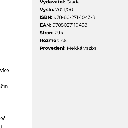
Vydavatel:
Grada
Vyšlo:
2021/00
ISBN:
978-80-271-1043-8
EAN:
9788027110438
Stran:
294
Rozměr:
A5
Provedeni:
Měkká vazba
více
 něm
e
de?
u