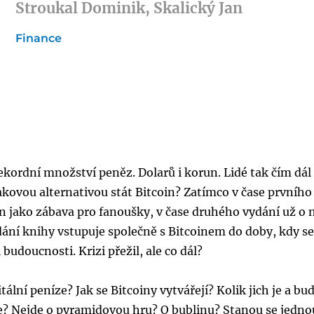
Stroukal Dominik, Skalický Jan
Finance
kordní množství peněz. Dolarů i korun. Lidé tak čím dál 
kovou alternativou stát Bitcoin? Zatímco v čase prvního
en jako zábava pro fanoušky, v čase druhého vydání už o
dání knihy vstupuje společně s Bitcoinem do doby, kdy s
 budoucnosti. Krizi přežil, ale co dál?
ální peníze? Jak se Bitcoiny vytvářejí? Kolik jich je a bu
uje? Nejde o pyramidovou hru? O bublinu? Stanou se jedno