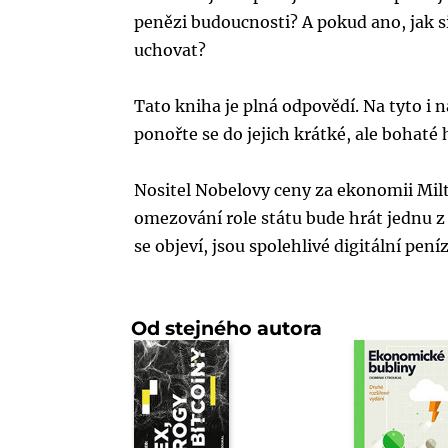
penězi budoucnosti? A pokud ano, jak
uchovat?
Tato kniha je plná odpovědí. Na tyto i n
ponořte se do jejich krátké, ale bohat
Nositel Nobelovy ceny za ekonomii Milt
omezování role státu bude hrát jednu z h
se objeví, jsou spolehlivé digitální pení
Od stejného autora