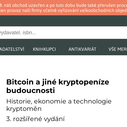
. 8. náš obchod uzavřen a po tuto dobu bude také přerušen pr
en provoz naší firmy včetně vyřizování velkoobchodních objed
ADATELSTVÍ
KNIHKUPCI
ANTIKVARIÁT
VŠE ME
Bitcoin a jiné kryptopeníze
budoucnosti
Historie, ekonomie a technologie
kryptoměn
3. rozšířené vydání