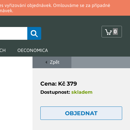
oces vyřizování objednávek. Omlouváme se za případné
návek.
0
RCH
OECONOMICA
Zpět
Cena: Kč 379
Dostupnost:
skladem
OBJEDNAT