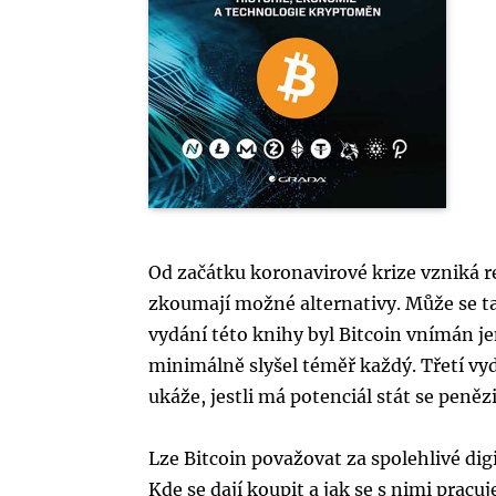
Od začátku koronavirové krize vzniká re
zkoumají možné alternativy. Může se ta
vydání této knihy byl Bitcoin vnímán j
minimálně slyšel téměř každý. Třetí vy
ukáže, jestli má potenciál stát se penězi
Lze Bitcoin považovat za spolehlivé digit
Kde se dají koupit a jak se s nimi prac