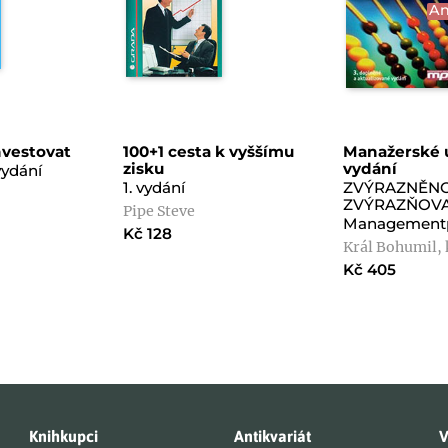
An
nvestovat
100+1 cesta k vyššímu
Manažerské ú
zisku
vydání
vydání
1. vydání
ZVÝRAZNĚN
ZVÝRAZŇOV
Pipe Steve
Management
Kč 128
Král Bohumil, 
Kč 405
Knihkupci
Antikvariát
V