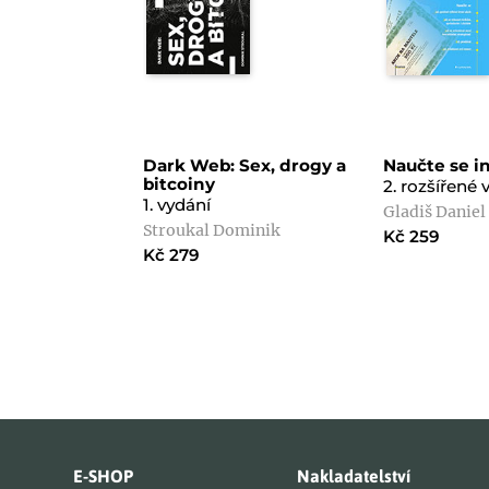
Dark Web: Sex, drogy a
Naučte se i
bitcoiny
2. rozšířené 
1. vydání
Gladiš Daniel
Stroukal Dominik
Kč 259
Kč 279
E-SHOP
Nakladatelství