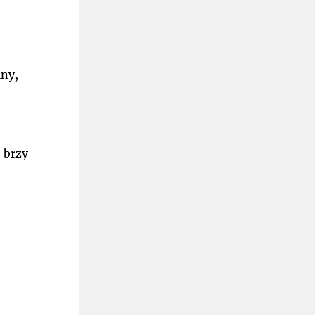
iny,
e brzy