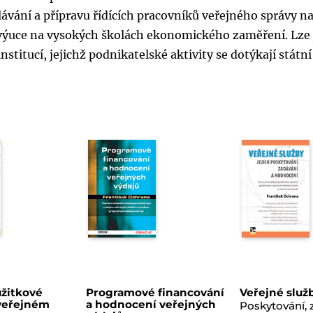
ávání a přípravu řídících pracovníků veřejného správy n
ři výuce na vysokých školách ekonomického zaměření. Lze 
titucí, jejichž podnikatelské aktivity se dotýkají státní
žitkové
Programové financování
Veřejné služ
veřejném
a hodnocení veřejných
Poskytování, 