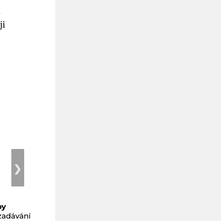
a
ji
❯
by
Zadávání, hodnocení a
kontrola veřejných
zadávání a