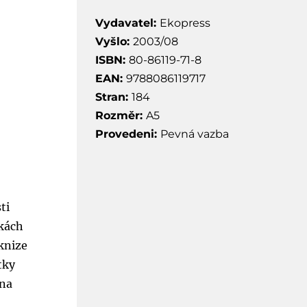
Vydavatel:
Ekopress
Vyšlo:
2003/08
ISBN:
80-86119-71-8
EAN:
9788086119717
Stran:
184
Rozměr:
A5
Provedeni:
Pevná vazba
ti
nkách
knize
tky
 na