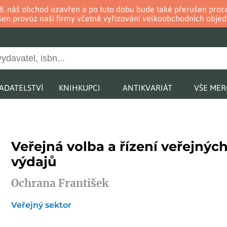
. 8. náš obchod uzavřen a po tuto dobu bude také přerušen pr
en provoz naší firmy včetně vyřizování velkoobchodních objed
ADATELSTVÍ
KNIHKUPCI
ANTIKVARIÁT
VŠE ME
Veřejná volba a řízení veřejnýc
výdajů
Ochrana František
Veřejný sektor