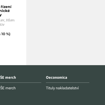
řízení
Denní obchodování na
Trh práce v Č
nické
finančních trzích
1. vydání
y
Šafařík Pavel
Kaczor Pavel
lav, Hlaváč
Kč 310
Kč 401
tiv
Kč
279
(sleva 10 %)
 10 %)
ŠE merch
Oeconomica
ŠE merch
Tituly nakladatelství