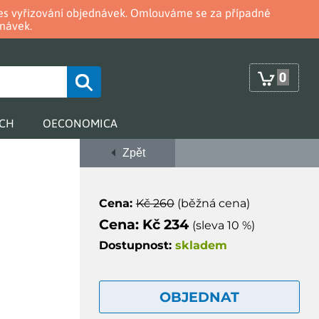
oces vyřizování objednávek. Omlouváme se za případné
návek.
0
RCH
OECONOMICA
Zpět
h
Cena:
Kč 260
(běžná cena)
Cena: Kč 234
(sleva 10 %)
Dostupnost:
skladem
OBJEDNAT