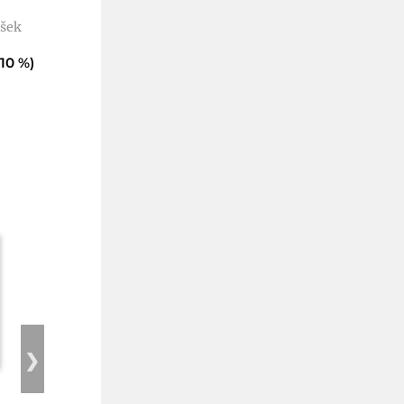
zakázek
Ekonomická analýza
išek
Ochrana František
10 %)
Kč 230
Kč
207
(sleva 10 %)
❯