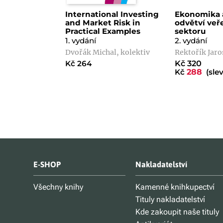
International Investing
Ekonomika a
and Market Risk in
odvětví veř
Practical Examples
sektoru
1. vydání
2. vydání
Dvořák Michal, kolektiv
Rektořík Jaro
Kč 264
Kč 320
Kč
288
(slev
E-SHOP
Nakladatelství
Všechny knihy
Kamenné knihkupectví
Tituly nakladatelství
Kde zakoupit naše tituly