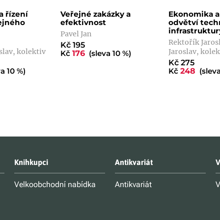
 řízení
Veřejné zakázky a
Ekonomika a 
ejného
efektivnost
odvětví tech
infrastruktur
Pavel Jan
Rektořík Jaros
Kč 195
slav, kolektiv
Jaroslav, kolek
Kč
176
(sleva 10 %)
Kč 275
a 10 %)
Kč
248
(sleva
Knihkupci
Antikvariát
V
Velkoobchodní nabídka
Antikvariát
V