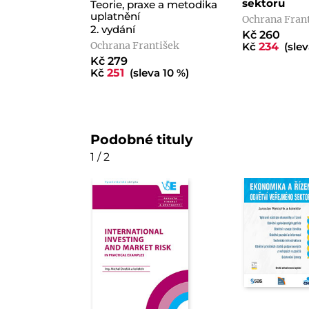
sektoru
Teorie, praxe a metodika
uplatnění
Ochrana Fran
2. vydání
Kč 260
Ochrana František
Kč
234
(slev
Kč 279
Kč
251
(sleva 10 %)
Podobné tituly
1 / 2