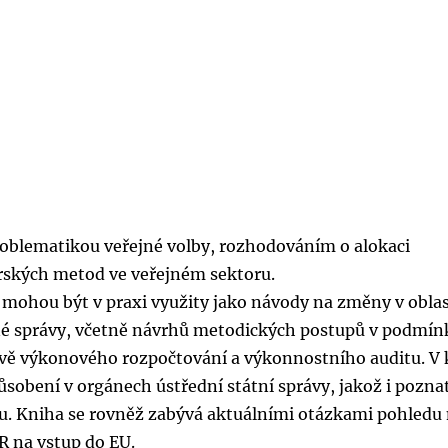
problematikou veřejné volby, rozhodováním o alokaci
rských metod ve veřejném sektoru.
 mohou být v praxi využity jako návody na změny v oblas
né správy, včetně návrhů metodických postupů v podmí
ově výkonového rozpočtování a výkonnostního auditu. V 
ůsobení v orgánech ústřední státní správy, jakož i pozna
ru. Kniha se rovněž zabývá aktuálními otázkami pohledu
R na vstup do EU.