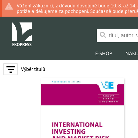
Vážení zákazníci, z důvodu dovolené bude 10. 8. až 14
potíže a děkujeme za pochopení. Současně bude přeruš
E-SHOP
NAKL
Výběr titulů