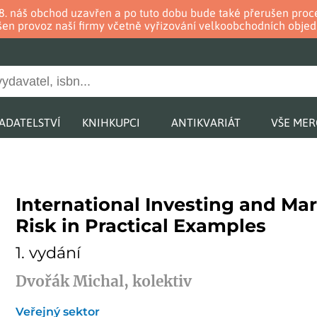
. 8. náš obchod uzavřen a po tuto dobu bude také přerušen pr
en provoz naší firmy včetně vyřizování velkoobchodních objed
ADATELSTVÍ
KNIHKUPCI
ANTIKVARIÁT
VŠE ME
International Investing and Ma
Risk in Practical Examples
1. vydání
Dvořák Michal, kolektiv
Veřejný sektor