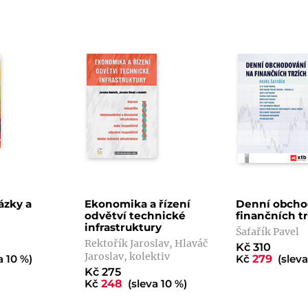
ázky a
Ekonomika a řízení
Denní obcho
odvětví technické
finančních t
infrastruktury
Šafařík Pavel
Rektořík Jaroslav, Hlaváč
Kč 310
Jaroslav, kolektiv
a 10 %)
Kč
279
(sleva
Kč 275
Kč
248
(sleva 10 %)