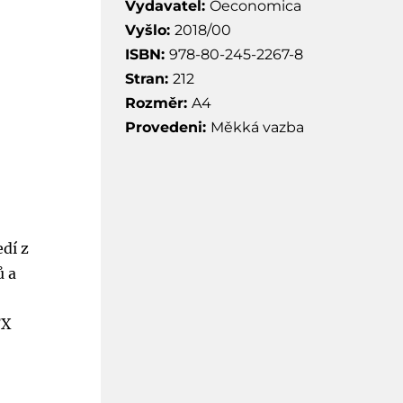
Vydavatel:
Oeconomica
Vyšlo:
2018/00
ISBN:
978-80-245-2267-8
Stran:
212
Rozměr:
A4
Provedeni:
Měkká vazba
m
dí z
ů a
FX