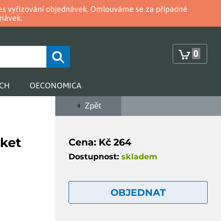
oces vyřizování objednávek. Omlouváme se za případné
návek.
0
RCH
OECONOMICA
Zpět
rket
Cena: Kč 264
Dostupnost:
skladem
OBJEDNAT