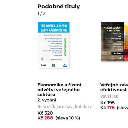
Podobné tituly
1 / 2
Ekonomika a řízení
Veřejné zak
odvětví veřejného
efektivnost
sektoru
Pavel Jan
2. vydání
Kč 195
Rektořík Jaroslav, kolektiv
Kč
176
(slev
Kč 320
Kč
288
(sleva 10 %)