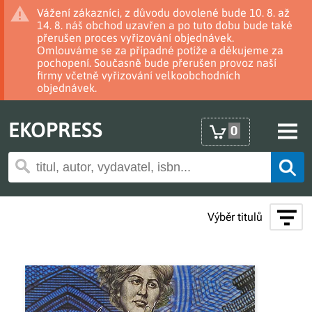
Vážení zákazníci, z důvodu dovolené bude 10. 8. až
14. 8. náš obchod uzavřen a po tuto dobu bude také
přerušen proces vyřizování objednávek.
Omlouváme se za případné potíže a děkujeme za
pochopení. Současně bude přerušen provoz naší
firmy včetně vyřizování velkoobchodních
objednávek.
EKOPRESS
0
Výběr titulů