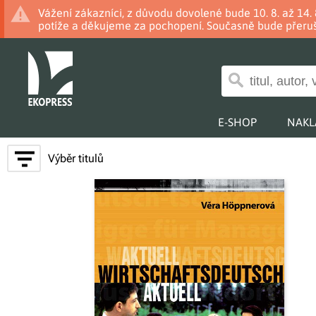
Vážení zákazníci, z důvodu dovolené bude 10. 8. až 14
potíže a děkujeme za pochopení. Současně bude přeruš
E-SHOP
NAKL
Výběr titulů