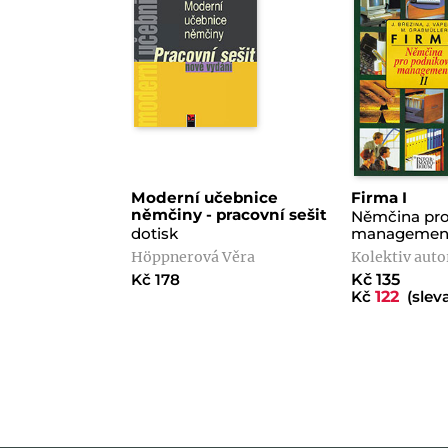
Moderní učebnice
Firma I
němčiny - pracovní sešit
Němčina pro
dotisk
managemen
Höppnerová Věra
Kolektiv auto
Kč 178
Kč 135
Kč
122
(sleva