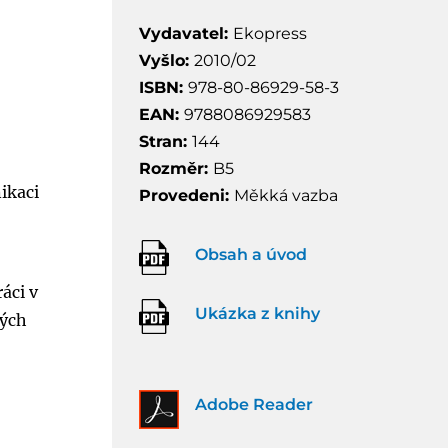
Vydavatel:
Ekopress
Vyšlo:
2010/02
ISBN:
978-80-86929-58-3
EAN:
9788086929583
Stran:
144
Rozměr:
B5
ikaci
Provedeni:
Měkká vazba
Obsah a úvod
áci v
Ukázka z knihy
kých
Adobe Reader