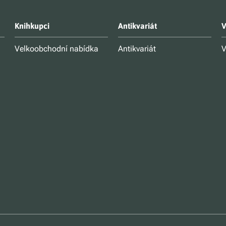
Knihkupci
Antikvariát
V
Velkoobchodní nabídka
Antikvariát
V