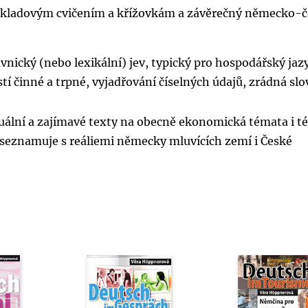
 překladovým cvičením a křížovkám a závěrečný německo-
vnický (nebo lexikální) jev, typický pro hospodářský jaz
tí činné a trpné, vyjadřování číselných údajů, zrádná slo
tuální a zajímavé texty na obecně ekonomická témata i 
seznamuje s reáliemi německy mluvících zemí i České