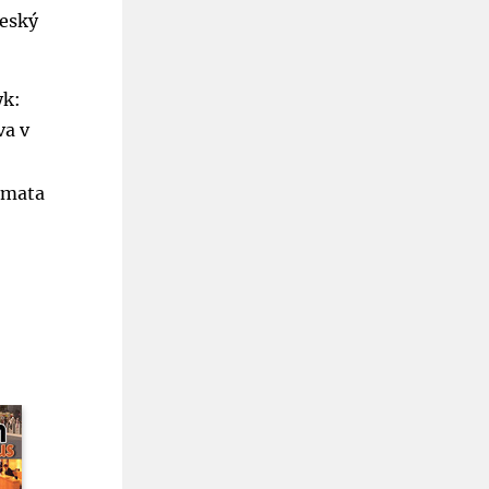
český
yk:
va v
témata