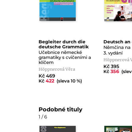
Begleiter durch die
Deutsch an 
deutsche Grammatik
Němčina na 
Učebnice německé
3. vydání
gramatiky s cvičeními a
Höppnerová 
klíčem
Kč 395
Höppnerová Věra
Kč
356
(slev
Kč 469
Kč
422
(sleva 10 %)
Podobné tituly
1 / 6