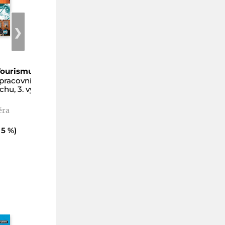
❯
Tourismus
KONTAKTE – Deutsche
Konversation
pracovníky
chu, 3. vydání
Aktivní německá
konverzace
Höppnerová Věra
ěra
Kč 439
Kč
395
(sleva 10 %)
 5 %)