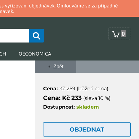
oces vyřizování objednávek. Omlouváme se za případné
návek.
0
RCH
OECONOMICA
Zpět
Cena:
Kč 259
(běžná cena)
Cena: Kč 233
(sleva 10 %)
Dostupnost:
skladem
OBJEDNAT