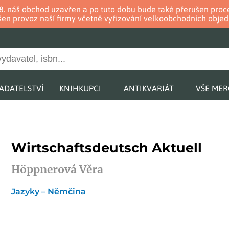
. 8. náš obchod uzavřen a po tuto dobu bude také přerušen pr
en provoz naší firmy včetně vyřizování velkoobchodních objed
ADATELSTVÍ
KNIHKUPCI
ANTIKVARIÁT
VŠE ME
Wirtschaftsdeutsch Aktuell
Höppnerová Věra
Jazyky – Němčina