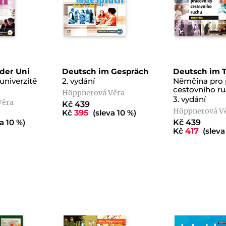
der Uni
Deutsch im Gespräch
Deutsch im 
univerzitě
2. vydání
Němčina pro 
cestovního ru
Höppnerová Věra
3. vydání
Věra
Kč 439
Höppnerová V
Kč
395
(sleva 10 %)
a 10 %)
Kč 439
Kč
417
(sleva