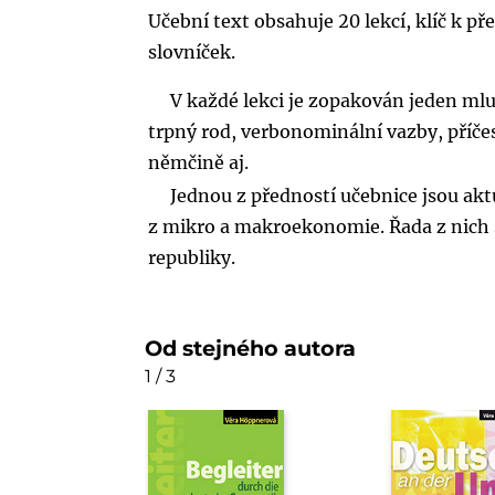
Učební text obsahuje 20 lekcí, klíč k
slovníček.
V každé lekci je zopakován jeden mlu
trpný rod, verbonominální vazby, příčes
němčině aj.
Jednou z předností učebnice jsou ak
z mikro a makroekonomie. Řada z nich 
republiky.
Od stejného autora
1 / 3