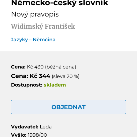
Německo-český slovník
Nový pravopis
Widimský František
Jazyky – Němčina
Cena:
Kč 430
(běžná cena)
Cena: Kč 344
(sleva 20 %)
Dostupnost:
skladem
OBJEDNAT
Vydavatel:
Leda
Vyšlo:
1998/00