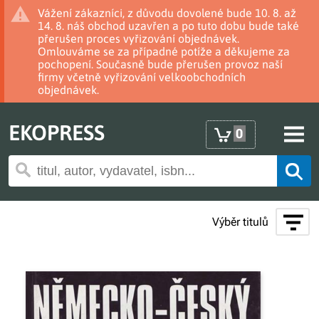
Vážení zákazníci, z důvodu dovolené bude 10. 8. až
14. 8. náš obchod uzavřen a po tuto dobu bude také
přerušen proces vyřizování objednávek.
Omlouváme se za případné potíže a děkujeme za
pochopení. Současně bude přerušen provoz naší
firmy včetně vyřizování velkoobchodních
objednávek.
EKOPRESS
0
Výběr titulů