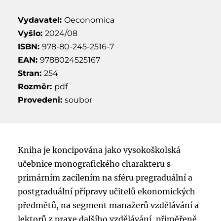
Vydavatel:
Oeconomica
Vyšlo:
2024/08
ISBN:
978-80-245-2516-7
EAN:
9788024525167
Stran:
254
Rozměr:
pdf
Provedeni:
soubor
Kniha je koncipována jako vysokoškolská
učebnice monografického charakteru s
primárním zacílením na sféru pregraduální a
postgraduální přípravy učitelů ekonomických
předmětů, na segment manažerů vzdělávání a
lektorů z praxe dalšího vzdělávání, přiměřeně