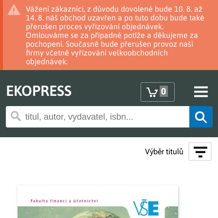
Vážení zákazníci, z důvodu dovolené bude 10. 8. až
14. 8. náš obchod uzavřen a po tuto dobu bude také
přerušen proces vyřizování objednávek.
Omlouváme se za případné potíže a děkujeme za
pochopení. Současně bude přerušen provoz naší
firmy včetně vyřizování velkoobchodních
objednávek.
EKOPRESS
0
Výběr titulů