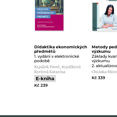
Didaktika ekonomických
Metody ped
předmětů
výzkumu
1. vydání v elektronické
Základy kvan
podobě
výzkumu
2. aktualizo
Krpálek Pavel, Krpálková
Krelová Katarína
Chráska Miro
Kč 339
E-kniha
Kč 239