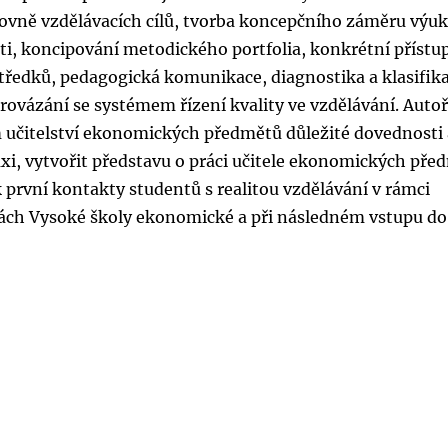
hovně vzdělávacích cílů, tvorba koncepčního záměru výuk
i, koncipování metodického portfolia, konkrétní přístu
středků, pedagogická komunikace, diagnostika a klasifik
provázání se systémem řízení kvality ve vzdělávání. Autoři
m učitelství ekonomických předmětů důležité dovednosti
xi, vytvořit představu o práci učitele ekonomických pře
 první kontakty studentů s realitou vzdělávání v rámci
lách Vysoké školy ekonomické a při následném vstupu do