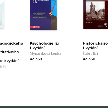
agogického
Psychologie lži
Historická so
1. vydání
1. vydání
titativního
Mynaříková Lenka
Šubrt Jiří
Kč 359
Kč 350
vané vydání
slav