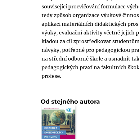
související procvičování formulace výc
tedy způsob organizace výukové činnost
aplikaci materiálních didaktických pro
výuky, evaluační aktivity včetně jejich 
kladou za cíl zprostředkovat studentů
návyky, potřebné pro pedagogickou pra
na střední odborné škole a usnadnit tak
pedagogických praxí na fakultních ško
profese.
Od stejného autora