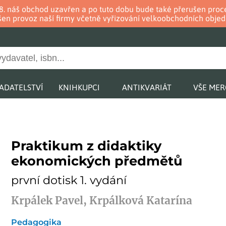
. 8. náš obchod uzavřen a po tuto dobu bude také přerušen pr
en provoz naší firmy včetně vyřizování velkoobchodních objed
ADATELSTVÍ
KNIHKUPCI
ANTIKVARIÁT
VŠE ME
Praktikum z didaktiky
ekonomických předmětů
první dotisk 1. vydání
Krpálek Pavel, Krpálková Katarína
Pedagogika