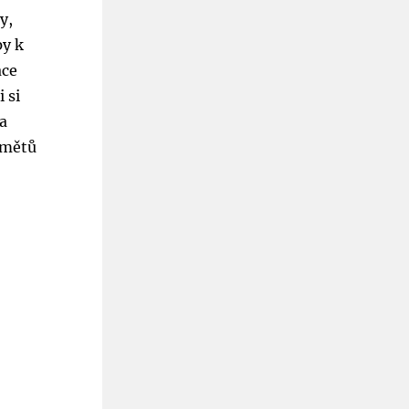
y,
py k
ace
 si
 a
dmětů