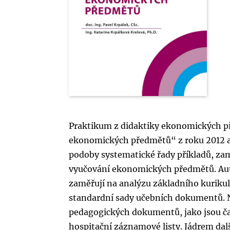
Praktikum z didaktiky ekonomických p
ekonomických předmětů“ z roku 2012 a 
podoby systematické řady příkladů, zam
vyučování ekonomických předmětů. Auto
zaměřují na analýzu základního kuriku
standardní sady učebních dokumentů. Na
pedagogických dokumentů, jako jsou ča
hospitační záznamové listy. Jádrem dalš