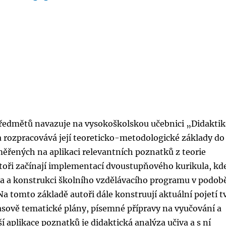
ředmětů navazuje na vysokoškolskou učebnici „Didaktik
rozpracovává její teoreticko-metodologické základy do
ěřených na aplikaci relevantních poznatků z teorie
ři začínají implementací dvoustupňového kurikula, kd
la a konstrukci školního vzdělávacího programu v podob
 tomto základě autoři dále konstruují aktuální pojetí t
sově tematické plány, písemné přípravy na vyučování a
í aplikace poznatků je didaktická analýza učiva a s ní