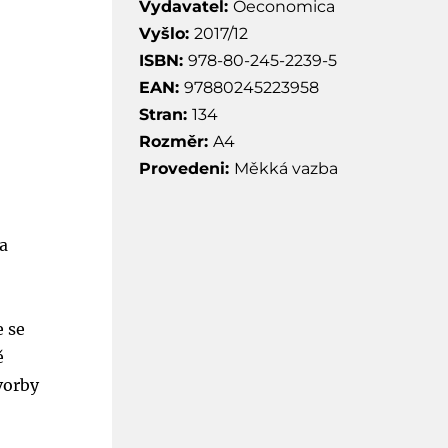
Vydavatel:
Oeconomica
Vyšlo:
2017/12
ISBN:
978-80-245-2239-5
EAN:
97880245223958
Stran:
134
Rozměr:
A4
Provedeni:
Měkká vazba
a
e se
ě
vorby