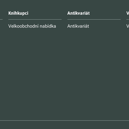
Knihkupci
Antikvariát
V
Velkoobchodní nabídka
Antikvariát
V