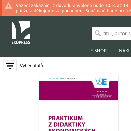
Vážení zákazníci, z důvodu dovolené bude 10. 8. až 14
potíže a děkujeme za pochopení. Současně bude přeruš
E-SHOP
NAKL
Výběr titulů