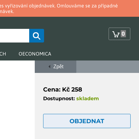
oces vyřizování objednávek. Omlouváme se za případné
návek.
0
RCH
OECONOMICA
Zpět
Cena: Kč 258
Dostupnost:
skladem
OBJEDNAT