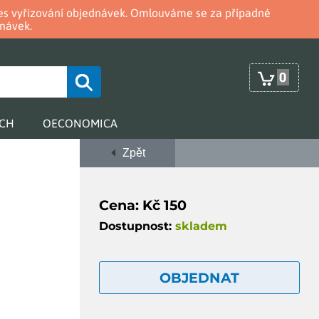
oces vyřizování objednávek. Omlouváme se za případné
návek.
0
RCH
OECONOMICA
Zpět
Cena: Kč 150
Dostupnost:
skladem
OBJEDNAT