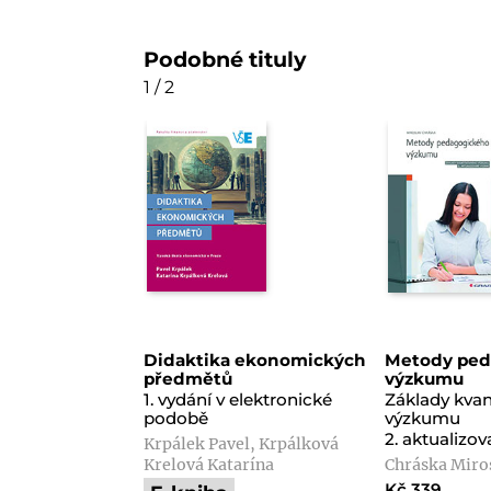
Podobné tituly
1 / 2
Didaktika ekonomických
Metody ped
předmětů
výzkumu
1. vydání v elektronické
Základy kvan
podobě
výzkumu
2. aktualizo
Krpálek Pavel, Krpálková
Krelová Katarína
Chráska Miro
Kč 339