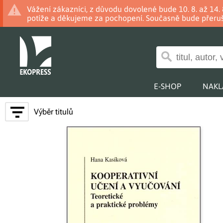
Vážení zákazníci, z důvodu dovolené bude 10. 8. až 14
potíže a děkujeme za pochopení. Současně bude přeruš
E-SHOP
NAKL
Výběr titulů