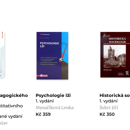
agogického
Psychologie lži
Historická so
1. vydání
1. vydání
titativního
Mynaříková Lenka
Šubrt Jiří
Kč 359
Kč 350
vané vydání
slav