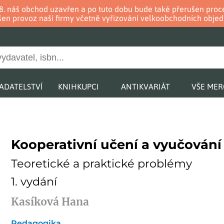
. 8. náš obchod uzavřen a po tuto dobu bude také přerušen pr
en provoz naší firmy včetně vyřizování velkoobchodních objed
ADATELSTVÍ
KNIHKUPCI
ANTIKVARIÁT
VŠE ME
Kooperativní učení a vyučování
Teoretické a praktické problémy
1. vydání
Kasíková Hana
Pedagogika