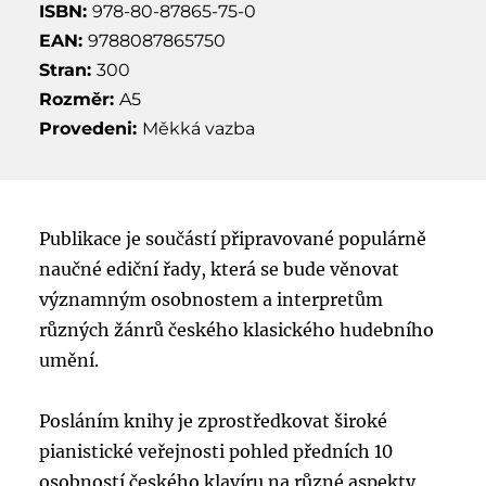
ISBN:
978-80-87865-75-0
EAN:
9788087865750
Stran:
300
Rozměr:
A5
Provedeni:
Měkká vazba
Publikace je součástí připravované populárně
naučné ediční řady, která se bude věnovat
významným osobnostem a interpretům
různých žánrů českého klasického hudebního
umění.
Posláním knihy je zprostředkovat široké
pianistické veřejnosti pohled předních 10
osobností českého klavíru na různé aspekty