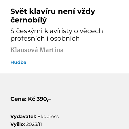
Svět klavíru není vždy
černobílý
S českými klavíristy o věcech
profesních i osobních
Klausová Martina
Hudba
Cena: Kč 390,–
Vydavatel:
Ekopress
Vyšlo:
2023/11