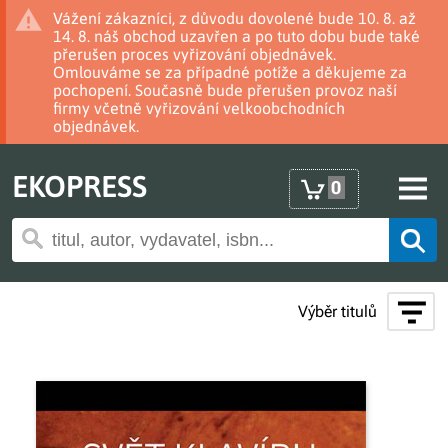
Vážení zákazníci, z důvodu dovolené bude 10. 8. až
14. 8. náš obchod uzavřen a po tuto dobu bude také
přerušen proces vyřizování objednávek.
Omlouváme se za případné potíže a děkujeme za
pochopení. Současně bude přerušen provoz naší
firmy včetně vyřizování velkoobchodních
objednávek.
EKOPRESS
0
Výběr titulů