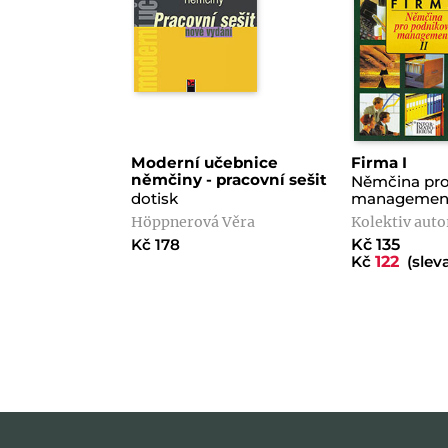
Moderní učebnice
Firma I
němčiny - pracovní sešit
Němčina pro
dotisk
managemen
Höppnerová Věra
Kolektiv auto
Kč 178
Kč 135
Kč
122
(sleva