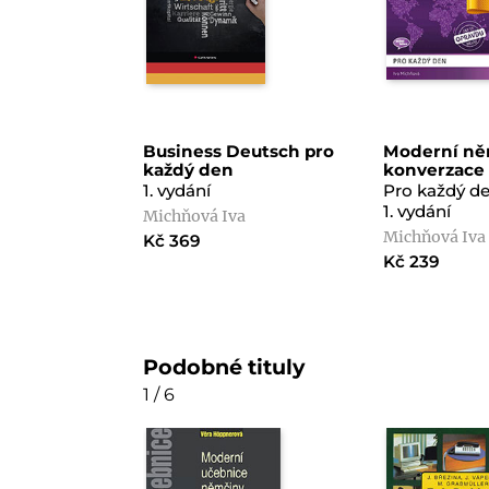
Business Deutsch pro
Moderní n
každý den
konverzace
1. vydání
Pro každý d
1. vydání
Michňová Iva
Michňová Iva
Kč 369
Kč 239
Podobné tituly
1 / 6