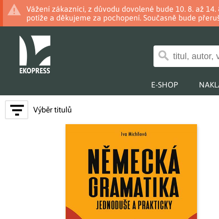
Vážení zákazníci, z důvodu dovolené bude 10. 8. až 14
potíže a děkujeme za pochopení. Současně bude přeruš
E-SHOP
NAKL
Výběr titulů