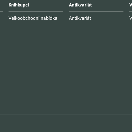
Knihkupci
Antikvariát
V
Velkoobchodní nabídka
Antikvariát
V