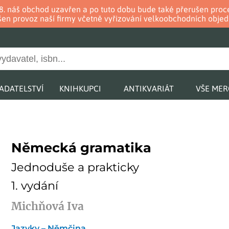
. 8. náš obchod uzavřen a po tuto dobu bude také přerušen pr
en provoz naší firmy včetně vyřizování velkoobchodních objed
ADATELSTVÍ
KNIHKUPCI
ANTIKVARIÁT
VŠE ME
Německá gramatika
Jednoduše a prakticky
1. vydání
Michňová Iva
Jazyky – Němčina