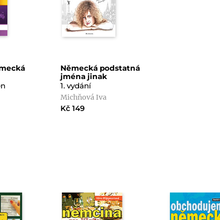
ěmecká
Německá podstatná
jména jinak
en
1. vydání
Michňová Iva
Kč 149