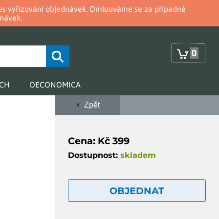
oces vyřizování objednávek. Omlouváme se za případné
návek.
0
RCH
OECONOMICA
Zpět
Cena: Kč 399
Dostupnost:
skladem
OBJEDNAT