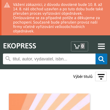
Vážení zákazníci, z důvodu dovolené bude 10. 8. až
14. 8. náš obchod uzavřen a po tuto dobu bude také
přerušen proces vyřizování objednávek.
Omlouváme se za případné potíže a děkujeme za
pochopení. Současně bude přerušen provoz naší
firmy včetně vyřizování velkoobchodních
objednávek.
EKOPRESS
0
Výběr titulů