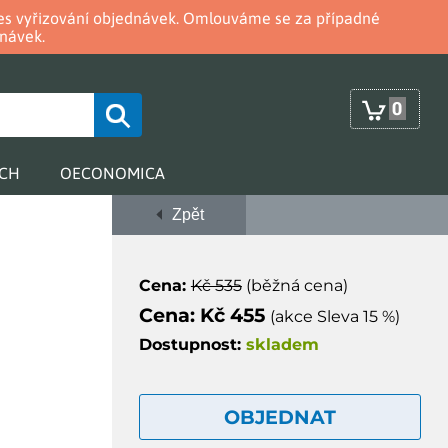
oces vyřizování objednávek. Omlouváme se za případné
návek.
0
RCH
OECONOMICA
Zpět
Cena:
Kč 535
(běžná cena)
Cena: Kč 455
(akce Sleva 15 %)
Dostupnost:
skladem
OBJEDNAT