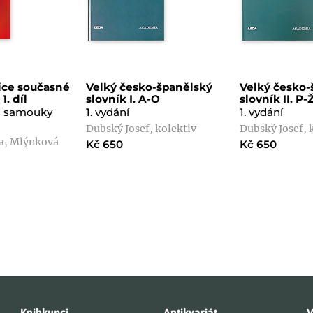
ice současné
Velký česko-španělský
Velký česko-
1. díl
slovník I. A-O
slovník II. P-
o samouky
1. vydání
1. vydání
Dubský Josef, kolektiv
Dubský Josef, 
a, Mlýnková
Kč 650
Kč 650
Knihkupci
Antikvariát
V