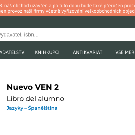
. 8. náš obchod uzavřen a po tuto dobu bude také přerušen pr
en provoz naší firmy včetně vyřizování velkoobchodních objed
ADATELSTVÍ
KNIHKUPCI
ANTIKVARIÁT
VŠE ME
Nuevo VEN 2
Libro del alumno
Jazyky – Španělština