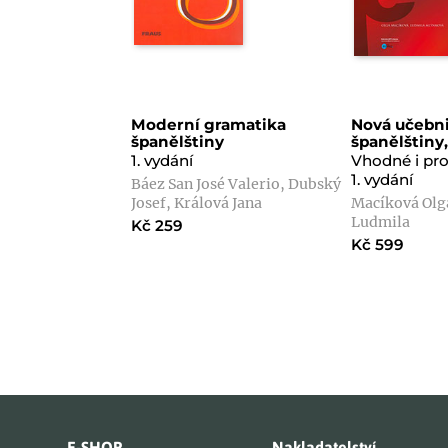
Moderní gramatika
Nová učebn
španělštiny
španělštiny, 
1. vydání
Vhodné i pr
1. vydání
Báez San José Valerio, Dubský
Josef, Králová Jana
Macíková Olg
Ludmila
Kč 259
Kč 599
E-SHOP
Nakladatelství