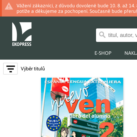
Vážení zákazníci, z důvodu dovolené bude 10. 8. až 14
potíže a děkujeme za pochopení. Současně bude přeruš
E-SHOP
NAKL
Výběr titulů