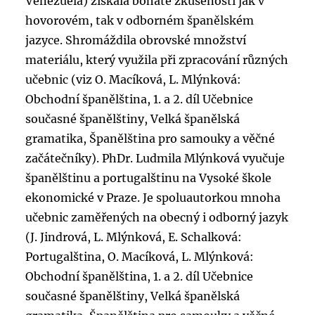
Venezuela) získala bohaté zkušenosti jak v
hovorovém, tak v odborném španělském
jazyce. Shromáždila obrovské množství
materiálu, který využila při zpracování různých
učebnic (viz O. Macíková, L. Mlýnková:
Obchodní španělština, 1. a 2. díl Učebnice
současné španělštiny, Velká španělská
gramatika, Španělština pro samouky a věčné
začátečníky). PhDr. Ludmila Mlýnková vyučuje
španělštinu a portugalštinu na Vysoké škole
ekonomické v Praze. Je spoluautorkou mnoha
učebnic zaměřených na obecný i odborný jazyk
(J. Jindrová, L. Mlýnková, E. Schalková:
Portugalština, O. Macíková, L. Mlýnková:
Obchodní španělština, 1. a 2. díl Učebnice
současné španělštiny, Velká španělská