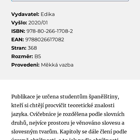
Vydavatel:
Edika
Vyšlo:
2020/01
ISBN:
978-80-266-1708-2
EAN:
9788026617082
Stran:
368
Rozměr:
B5
Provedeni:
Měkká vazba
Publikace je určena studentům španělštiny,
kteří si chtějí procvičit teoretické znalosti
jazyka. Cvičebnice je rozdělena podle slovních
druhů, nejvíce prostoru je věnováno slovesu a
slovesným tvarům. Kapitoly se dále člení podle