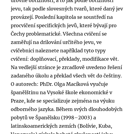
úrovně obtížnosti, a to jak podle obtížnosti
jevu, tak podle slovesných tvarů, které daný jev
provázejí. Poslední kapitola se soustředí na
procvičení specifických jevů, které bývají pro
Čechy problematické. Všechna cvičení se
zaměřují na drilování určitého jevu, ve
cvičebnici naleznete například tyto typy
cvičení: doplňovací, překlady, modifikace vět.
Na vedlejší stránce je zrcadlově uvedeno řešení
zadaného úkolu a překlad všech vět do češtiny.
O autorech: PhDr. Olga Macíková vyučuje
španělštinu na Vysoké škole ekonomické v
Praze, kde se specializuje zejména na výuku
odborného jazyka. Během svých dlouhodobých
pobytů ve Španělsku (1998–2003) a
latinskoamerických zemích (Bolívie, Kuba,