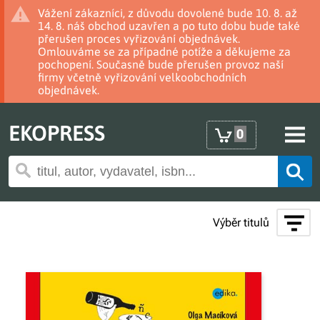
Vážení zákazníci, z důvodu dovolené bude 10. 8. až
14. 8. náš obchod uzavřen a po tuto dobu bude také
přerušen proces vyřizování objednávek.
Omlouváme se za případné potíže a děkujeme za
pochopení. Současně bude přerušen provoz naší
firmy včetně vyřizování velkoobchodních
objednávek.
EKOPRESS
0
Výběr titulů