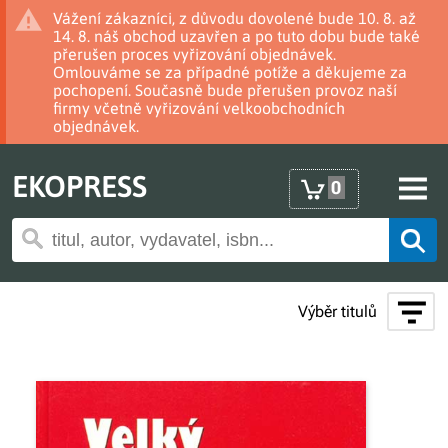
Vážení zákazníci, z důvodu dovolené bude 10. 8. až
14. 8. náš obchod uzavřen a po tuto dobu bude také
přerušen proces vyřizování objednávek.
Omlouváme se za případné potíže a děkujeme za
pochopení. Současně bude přerušen provoz naší
firmy včetně vyřizování velkoobchodních
objednávek.
EKOPRESS
0
Výběr titulů