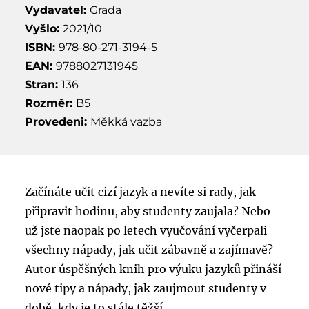
Vydavatel:
Grada
Vyšlo:
2021/10
ISBN:
978-80-271-3194-5
EAN:
9788027131945
Stran:
136
Rozměr:
B5
Provedeni:
Měkká vazba
Začínáte učit cizí jazyk a nevíte si rady, jak
připravit hodinu, aby studenty zaujala? Nebo
už jste naopak po letech vyučování vyčerpali
všechny nápady, jak učit zábavně a zajímavě?
Autor úspěšných knih pro výuku jazyků přináší
nové tipy a nápady, jak zaujmout studenty v
době, kdy je to stále těžší.