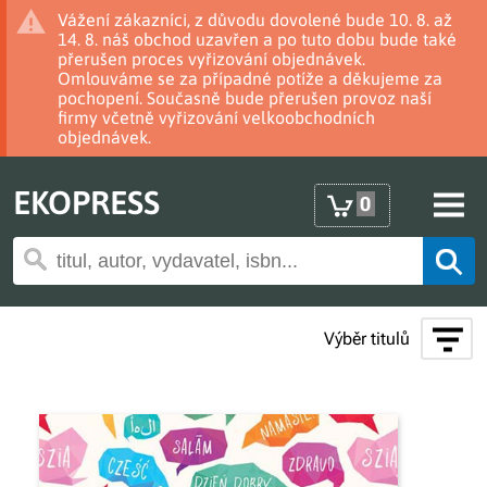
Vážení zákazníci, z důvodu dovolené bude 10. 8. až
14. 8. náš obchod uzavřen a po tuto dobu bude také
přerušen proces vyřizování objednávek.
Omlouváme se za případné potíže a děkujeme za
pochopení. Současně bude přerušen provoz naší
firmy včetně vyřizování velkoobchodních
objednávek.
EKOPRESS
0
Výběr titulů