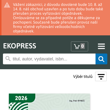
Vážení zákazníci, z důvodu dovolené bude 10. 8. až
14. 8. náš obchod uzavřen a po tuto dobu bude také
přerušen proces vyřizování objednávek.
Omlouváme se za případné potíže a děkujeme za
pochopení. Současně bude přerušen provoz naší
firmy včetně vyřizování velkoobchodních
objednávek.
EKOPRESS
0
Výběr titulů