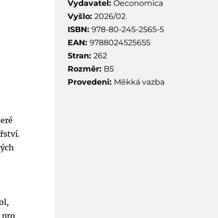
Vydavatel:
Oeconomica
Vyšlo:
2026/02
ISBN:
978-80-245-2565-5
EAN:
9788024525655
Stran:
262
Rozměr:
B5
Provedeni:
Měkká vazba
teré
ství.
kých
í
ol,
 pro