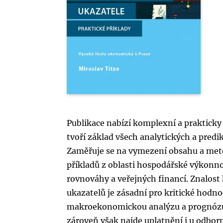
Publikace nabízí komplexní a praktic
tvoří základ všech analytických a pre
Zaměřuje se na vymezení obsahu a meto
příkladů z oblasti hospodářské výkonno
rovnováhy a veřejných financí. Znalost
ukazatelů je zásadní pro kritické hodn
makroekonomickou analýzu a prognózu.
zároveň však najde uplatnění i u odbor