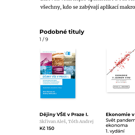
všechny, kdo se zabývají aplikací makr
Podobné tituly
1 / 9
Dějiny VŠE v Praze I.
Ekonomie v
Svět pandem
Skřivan Aleš, Tóth Andrej
ekonoma
Kč 150
1. vydání