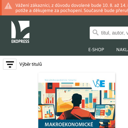
Vážení zákazníci, z důvodu dovolené bude 10. 8. až 14
potíže a děkujeme za pochopení. Současně bude přeruš
E-SHOP
NAKL
Výběr titulů