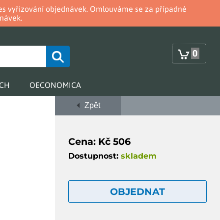
oces vyřizování objednávek. Omlouváme se za případné
návek.
0
RCH
OECONOMICA
Zpět
Cena: Kč 506
Dostupnost:
skladem
OBJEDNAT