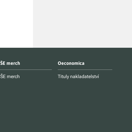
Kč 250
Kč
225
(sleva 
ŠE merch
Oeconomica
ŠE merch
Tituly nakladatelství