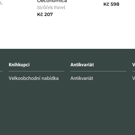
Oeconomica
A.
Kč 598
Sirůček Pavel
Kč 207
Knihkupci
Antikvariát
V
Velkoobchodní nabídka
Antikvariát
V