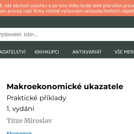
. 8. náš obchod uzavřen a po tuto dobu bude také přerušen pr
en provoz naší firmy včetně vyřizování velkoobchodních objed
ADATELSTVÍ
KNIHKUPCI
ANTIKVARIÁT
VŠE ME
Makroekonomické ukazatele
Praktické příklady
1. vydání
Titze Miroslav
Ekonomie