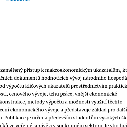
ky zaměřený přístup k makroekonomickým ukazatelům, k
dikčních dokumentů hodnotících vývoj národního hospodář
d výpočtu klíčových ukazatelů prostřednictvím praktic
sti, cenového vývoje, trhu práce, vnější ekonomické
 konstrukce, metody výpočtu a možnosti využití těchto
ocení ekonomického vývoje a představuje základ pro dalš
 Publikace je určena především studentům vysokých šk
níků ve veřejné správě a v soukromém sektoru. Je vhodná