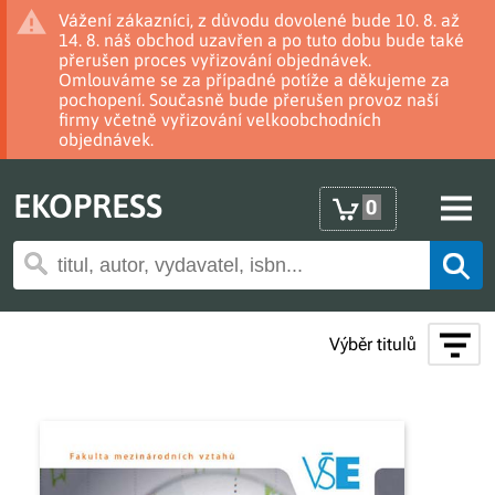
Vážení zákazníci, z důvodu dovolené bude 10. 8. až
14. 8. náš obchod uzavřen a po tuto dobu bude také
přerušen proces vyřizování objednávek.
Omlouváme se za případné potíže a děkujeme za
pochopení. Současně bude přerušen provoz naší
firmy včetně vyřizování velkoobchodních
objednávek.
EKOPRESS
0
Výběr titulů