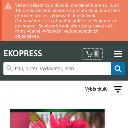
Vážení zákazníci, z důvodu dovolené bude 10. 8. až
14. 8. náš obchod uzavřen a po tuto dobu bude také
přerušen proces vyřizování objednávek.
Omlouváme se za případné potíže a děkujeme za
pochopení. Současně bude přerušen provoz naší
firmy včetně vyřizování velkoobchodních
objednávek.
EKOPRESS
0
Výběr titulů