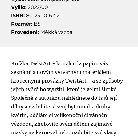
Vyšlo:
2022/00
ISBN:
80-251-0162-2
Rozměr:
B5
Provedeni:
Měkká vazba
Knížka TwistArt - kouzlení z papíru vás
seznámí s novým výtvarným materiálem -
kroucenými provázky TwistArt - a se způsoby
jejich tvůrčího využití, které je velmi široké.
Společně s autorkou nahlédnete do tajů její
dílny a ozdobíte si svůj byt mnoha druhy
květin, uděláte si velikonoční či vánoční
výzdobu, zhotovíte svým dětem zajímavé
masky na karneval nebo ozdobíte své vlasy