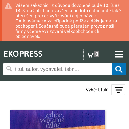
Vážení zákazníci, z důvodu dovolené bude 10. 8. až
14. 8. náš obchod uzavřen a po tuto dobu bude také
přerušen proces vyřizování objednávek.
Omlouváme se za případné potíže a děkujeme za
pochopení. Současně bude přerušen provoz naší
firmy včetně vyřizování velkoobchodních
objednávek.
EKOPRESS
0
Výběr titulů