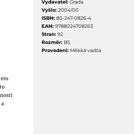
Vydavatel:
Grada
Vyšlo:
2004/00
ISBN:
80-247-0826-4
EAN:
9788024708263
Stran:
92
Rozměr:
B5
Provedeni:
Měkká vazba
stem
hto
enosti
 a