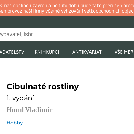
. 8. náš obchod uzavřen a po tuto dobu bude také přerušen pr
en provoz naší firmy včetně vyřizování velkoobchodních objed
ADATELSTVÍ
KNIHKUPCI
ANTIKVARIÁT
VŠE ME
Cibulnaté rostliny
1. vydání
Huml Vladimír
Hobby