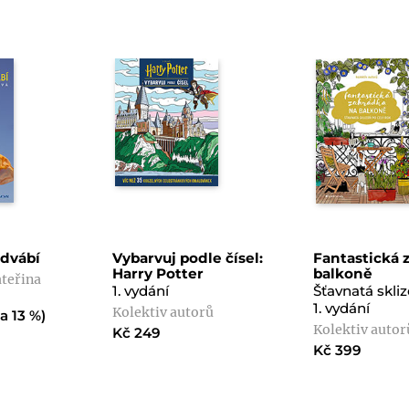
dvábí
Vybarvuj podle čísel:
Fantastická 
Harry Potter
balkoně
teřina
1. vydání
Šťavnatá skliz
1. vydání
Kolektiv autorů
a 13 %)
Kolektiv autor
Kč 249
Kč 399