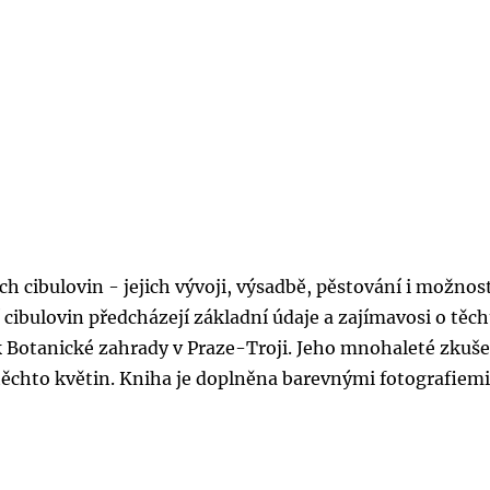
ch cibulovin - jejich vývoji, výsadbě, pěstování i možno
cibulovin předcházejí základní údaje a zajímavosi o těc
k Botanické zahrady v Praze-Troji. Jeho mnohaleté zkuš
ci těchto květin. Kniha je doplněna barevnými fotografiemi