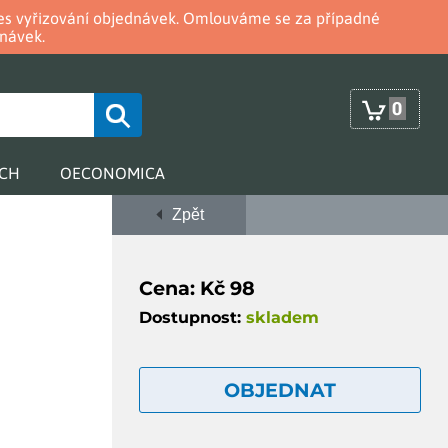
oces vyřizování objednávek. Omlouváme se za případné
návek.
0
RCH
OECONOMICA
Zpět
Cena: Kč 98
Dostupnost:
skladem
OBJEDNAT