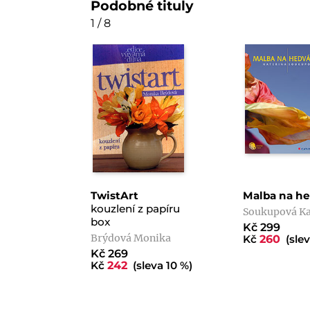
Podobné tituly
1 / 8
TwistArt
Malba na he
kouzlení z papíru
Soukupová Ka
box
Kč 299
Brýdová Monika
Kč
260
(slev
Kč 269
Kč
242
(sleva 10 %)