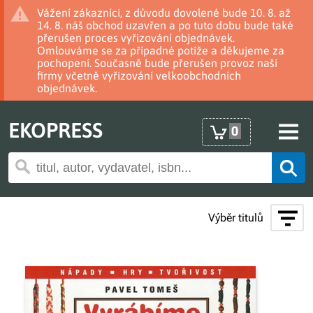
Vážení zákazníci, z důvodu dovolené bude 10. 8. až
14. 8. náš obchod uzavřen a po tuto dobu bude také
přerušen proces vyřizování objednávek.
Omlouváme se za případné potíže a děkujeme za
pochopení. Současně bude přerušen provoz naší
firmy včetně vyřizování velkoobchodních
objednávek.
EKOPRESS
0
Výběr titulů