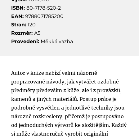
ISBN:
80-7178-520-2
EAN:
9788071785200
Stran:
120
Rozměr:
A5
Provedeni:
Měkká vazba
Autor v knize nabízí velmi názorně
propracované návody, jak vytvářet ozdobné
předměty především z kůže, ale i z provázků,
kamenů a jiných materiálů. Postup práce je
podrobně vysvětlen a jednotlivé techniky jsou
nározně rozkresleny, přičemž je postupováno
od jednoduchých výtvorů ke složitějším. Každý
si může vlastnoručně vyrobit originální