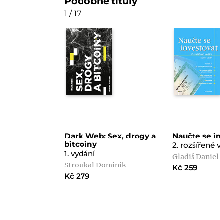
Podobné tituly
1 / 17
Dark Web: Sex, drogy a
Naučte se i
bitcoiny
2. rozšířené 
1. vydání
Gladiš Daniel
Stroukal Dominik
Kč 259
Kč 279