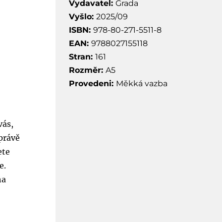
Vydavatel:
Grada
Vyšlo:
2025/09
ISBN:
978-80-271-5511-8
EAN:
9788027155118
Stran:
161
Rozměr:
A5
Provedeni:
Měkká vazba
vás,
 právě
ete
e.
ha