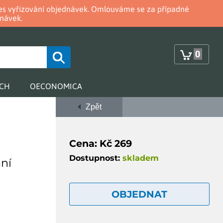
oces vyřizování objednávek. Omlouváme se za případné
návek.
0
RCH
OECONOMICA
Zpět
Cena: Kč 269
Dostupnost:
skladem
ání
OBJEDNAT