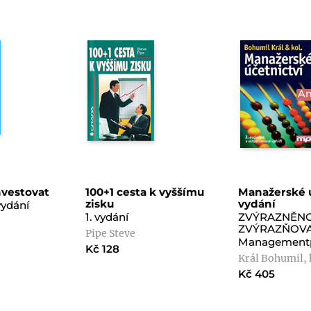
An
nvestovat
100+1 cesta k vyššímu
Manažerské ú
zisku
vydání
vydání
1. vydání
ZVÝRAZNĚN
ZVÝRAZŇOV
Pipe Steve
Management
Kč 128
Král Bohumil, 
Kč 405