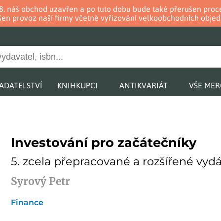
. 8. náš obchod uzavřen a po tuto dobu bude také přerušen pr
en provoz naší firmy včetně vyřizování velkoobchodních objed
ADATELSTVÍ
KNIHKUPCI
ANTIKVARIÁT
VŠE ME
Investování pro začátečníky
5. zcela přepracované a rozšířené vyd
Syrový Petr
Finance