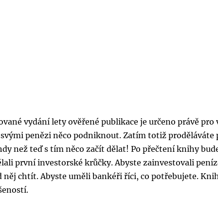
ované vydání lety ověřené publikace je určeno právě pro 
se svými penězi něco podniknout. Zatím totiž proděláváte
ndy než teď s tím něco začít dělat! Po přečtení knihy bud
lali první investorské krůčky. Abyste zainvestovali peníz
d něj chtít. Abyste uměli bankéři říci, co potřebujete. Kni
šeností.