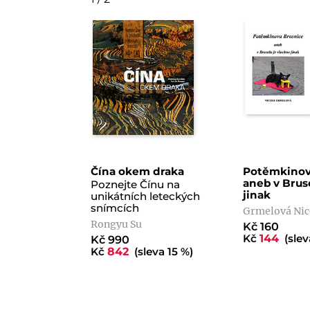
Čína okem draka
Potěmkinov
aneb v Brus
Poznejte Čínu na
jinak
unikátních leteckých
snímcích
Grmelová Nic
Rongyu Su
Kč 160
Kč
144
(slev
Kč 990
Kč
842
(sleva 15 %)