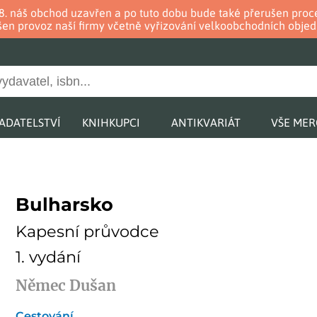
. 8. náš obchod uzavřen a po tuto dobu bude také přerušen pr
en provoz naší firmy včetně vyřizování velkoobchodních objed
ADATELSTVÍ
KNIHKUPCI
ANTIKVARIÁT
VŠE ME
Bulharsko
Kapesní průvodce
1. vydání
Němec Dušan
Cestování