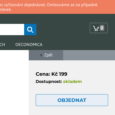
oces vyřizování objednávek. Omlouváme se za případné
návek.
0
RCH
OECONOMICA
Zpět
Cena: Kč 199
Dostupnost:
skladem
OBJEDNAT