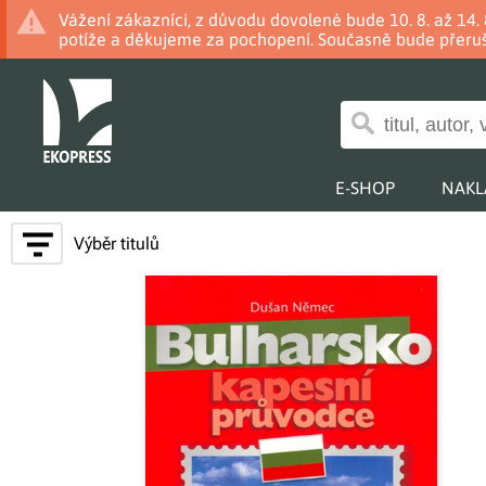
Vážení zákazníci, z důvodu dovolené bude 10. 8. až 14
potíže a děkujeme za pochopení. Současně bude přeruš
E-SHOP
NAKL
Výběr titulů