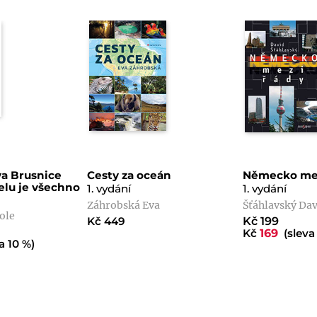
a Brusnice
Cesty za oceán
Německo mez
elu je všechno
1. vydání
1. vydání
Záhrobská Eva
Šťáhlavský Da
ole
Kč 449
Kč 199
Kč
169
(sleva 
a 10 %)