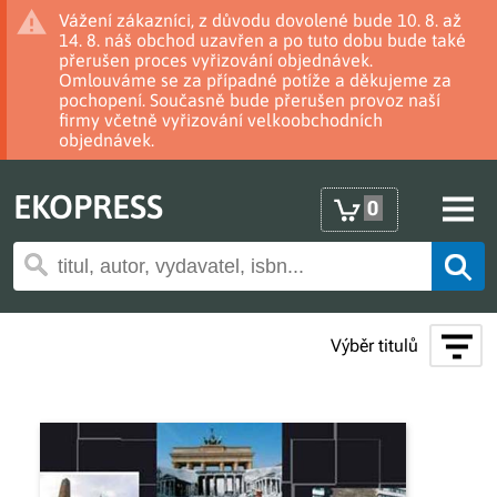
Vážení zákazníci, z důvodu dovolené bude 10. 8. až
14. 8. náš obchod uzavřen a po tuto dobu bude také
přerušen proces vyřizování objednávek.
Omlouváme se za případné potíže a děkujeme za
pochopení. Současně bude přerušen provoz naší
firmy včetně vyřizování velkoobchodních
objednávek.
EKOPRESS
0
Výběr titulů