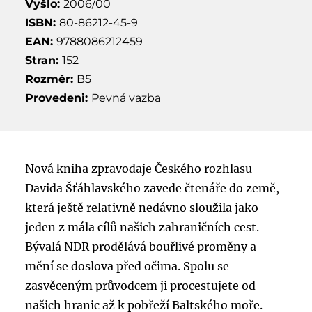
Vyšlo:
2006/00
ISBN:
80-86212-45-9
EAN:
9788086212459
Stran:
152
Rozměr:
B5
Provedeni:
Pevná vazba
Nová kniha zpravodaje Českého rozhlasu
Davida Šťáhlavského zavede čtenáře do země,
která ještě relativně nedávno sloužila jako
jeden z mála cílů našich zahraničních cest.
Bývalá NDR prodělává bouřlivé proměny a
mění se doslova před očima. Spolu se
zasvěceným průvodcem ji procestujete od
našich hranic až k pobřeží Baltského moře.