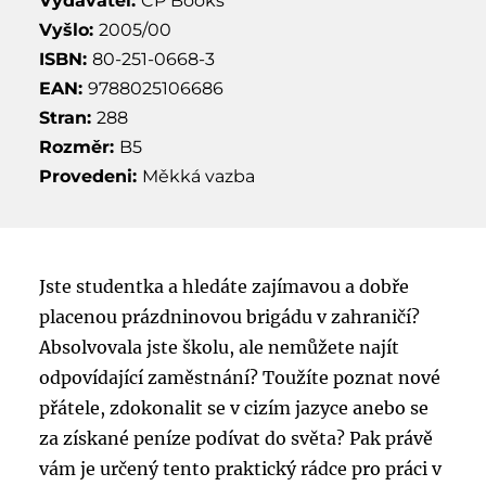
Vydavatel:
CP Books
Vyšlo:
2005/00
ISBN:
80-251-0668-3
EAN:
9788025106686
Stran:
288
Rozměr:
B5
Provedeni:
Měkká vazba
Jste studentka a hledáte zajímavou a dobře
placenou prázdninovou brigádu v zahraničí?
Absolvovala jste školu, ale nemůžete najít
odpovídající zaměstnání? Toužíte poznat nové
přátele, zdokonalit se v cizím jazyce anebo se
za získané peníze podívat do světa? Pak právě
vám je určený tento praktický rádce pro práci v