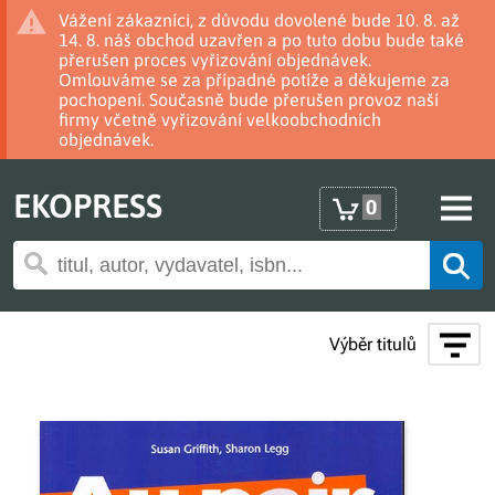
Vážení zákazníci, z důvodu dovolené bude 10. 8. až
14. 8. náš obchod uzavřen a po tuto dobu bude také
přerušen proces vyřizování objednávek.
Omlouváme se za případné potíže a děkujeme za
pochopení. Současně bude přerušen provoz naší
firmy včetně vyřizování velkoobchodních
objednávek.
EKOPRESS
0
Výběr titulů