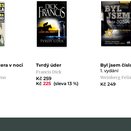
era v noci
Tvrdý úder
Byl jsem čísl
1. vydání
Francis Dick
ynn
Weinberg Feli
Kč 259
Kč
225
(sleva 13 %)
Kč 249