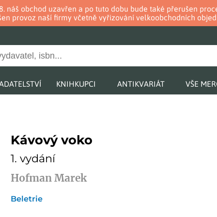
. 8. náš obchod uzavřen a po tuto dobu bude také přerušen pr
en provoz naší firmy včetně vyřizování velkoobchodních objed
ADATELSTVÍ
KNIHKUPCI
ANTIKVARIÁT
VŠE ME
Kávový voko
1. vydání
Hofman Marek
Beletrie