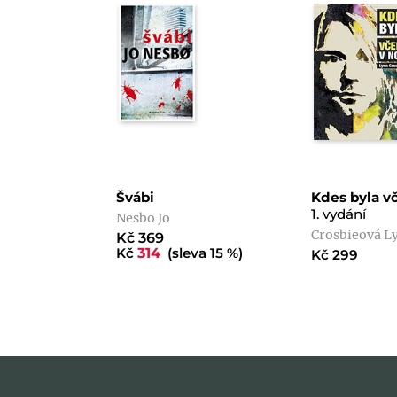
Švábi
Kdes byla vč
1. vydání
Nesbo Jo
Crosbieová L
Kč 369
Kč
314
(sleva 15 %)
Kč 299