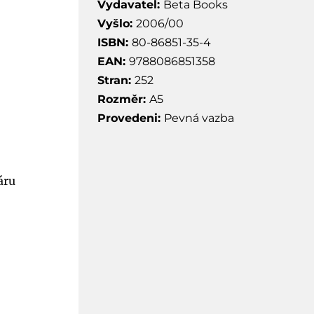
Vydavatel:
Beta Books
Vyšlo:
2006/00
ISBN:
80-86851-35-4
EAN:
9788086851358
Stran:
252
Rozměr:
A5
Provedeni:
Pevná vazba
áru