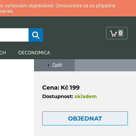
oces vyřizování objednávek. Omlouváme se za případné
návek.
0
RCH
OECONOMICA
Zpět
Cena: Kč 199
Dostupnost:
skladem
OBJEDNAT