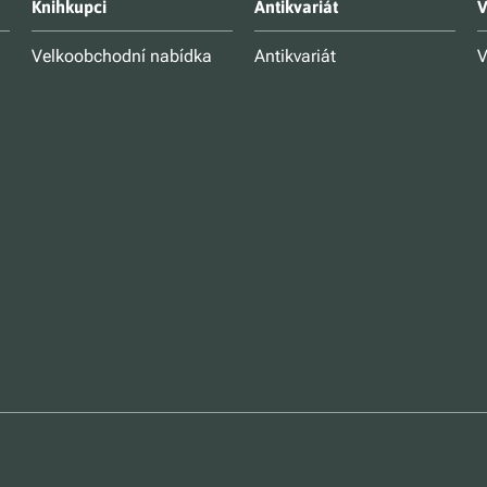
Knihkupci
Antikvariát
V
Velkoobchodní nabídka
Antikvariát
V