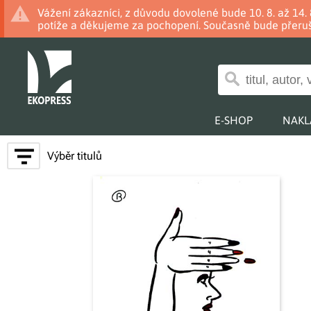
Vážení zákazníci, z důvodu dovolené bude 10. 8. až 14
potíže a děkujeme za pochopení. Současně bude přeruš
E-SHOP
NAKL
Výběr titulů