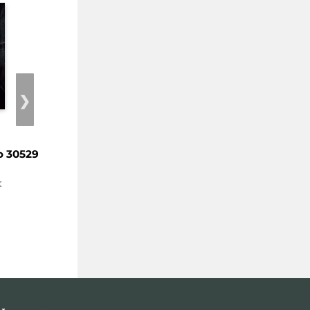
❯
o 30529
Chladnokrevně
Dívka v ledu
1. vydání
1. vydání
x
Bryndza Robert
Bryndza Robert
Kč 449
Kč 449