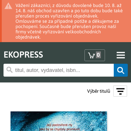
Vážení zákazníci, z důvodu dovolené bude 10. 8. až
14. 8. náš obchod uzavřen a po tuto dobu bude také
přerušen proces vyřizování objednávek.
Omlouváme se za případné potíže a děkujeme za
pochopení. Současně bude přerušen provoz naší
firmy včetně vyřizování velkoobchodních
objednávek.
EKOPRESS
0
Výběr titulů