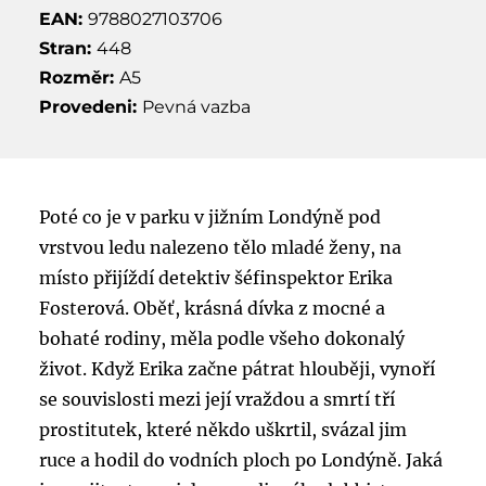
EAN:
9788027103706
Stran:
448
Rozměr:
A5
Provedeni:
Pevná vazba
Poté co je v parku v jižním Londýně pod
vrstvou ledu nalezeno tělo mladé ženy, na
místo přijíždí detektiv šéfinspektor Erika
Fosterová. Oběť, krásná dívka z mocné a
bohaté rodiny, měla podle všeho dokonalý
život. Když Erika začne pátrat hlouběji, vynoří
se souvislosti mezi její vraždou a smrtí tří
prostitutek, které někdo uškrtil, svázal jim
ruce a hodil do vodních ploch po Londýně. Jaká