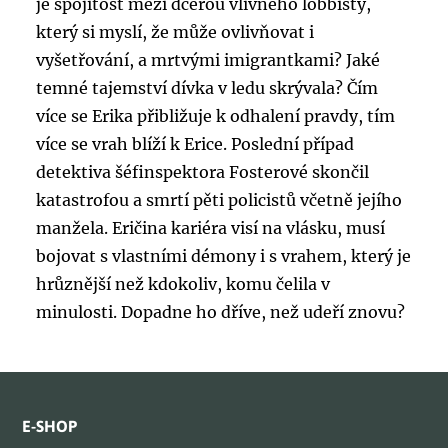
je spojitost mezi dcerou vlivného lobbisty,
který si myslí, že může ovlivňovat i
vyšetřování, a mrtvými imigrantkami? Jaké
temné tajemství dívka v ledu skrývala? Čím
více se Erika přibližuje k odhalení pravdy, tím
více se vrah blíží k Erice. Poslední případ
detektiva šéfinspektora Fosterové skončil
katastrofou a smrtí pěti policistů včetně jejího
manžela. Eričina kariéra visí na vlásku, musí
bojovat s vlastními démony i s vrahem, který je
hrůznější než kdokoliv, komu čelila v
minulosti. Dopadne ho dříve, než udeří znovu?
E-SHOP