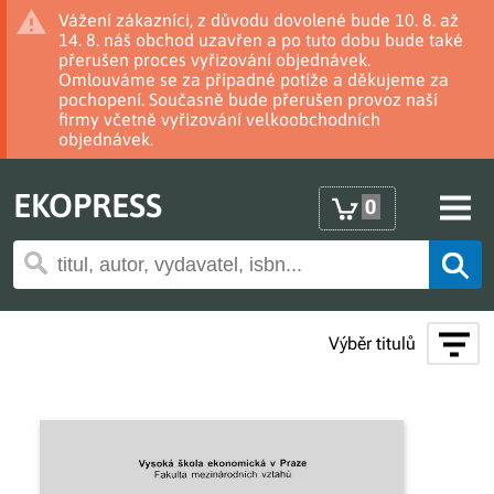
Vážení zákazníci, z důvodu dovolené bude 10. 8. až
14. 8. náš obchod uzavřen a po tuto dobu bude také
přerušen proces vyřizování objednávek.
Omlouváme se za případné potíže a děkujeme za
pochopení. Současně bude přerušen provoz naší
firmy včetně vyřizování velkoobchodních
objednávek.
EKOPRESS
0
Výběr titulů