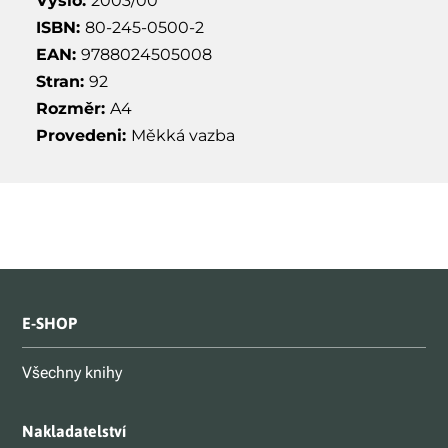
Vyšlo:
2003/00
ISBN:
80-245-0500-2
EAN:
9788024505008
Stran:
92
Rozměr:
A4
Provedeni:
Měkká vazba
E-SHOP
Všechny knihy
Nakladatelství